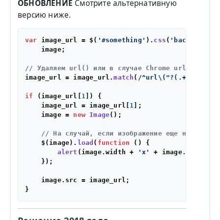
ОБНОВЛЕНИЕ
Смотрите альтернативную
версию ниже.
var
 image_url = $(
'#something'
).
css
(
'background-
    image;

// Удаляем url() или в случае Chrome url("")
image_url = image_url.
match
(
/^url\("?(.+?)"?\)$/
if
 (image_url[
1
]) {

    image_url = image_url[
1
];

    image = 
new
Image
();

// На случай, если изображение еще не загруж
    $(image).
load
(
function
 (
) {

alert
(image.
width
 + 
'x'
 + image.
height
);

    });

    image.
src
 = image_url;
