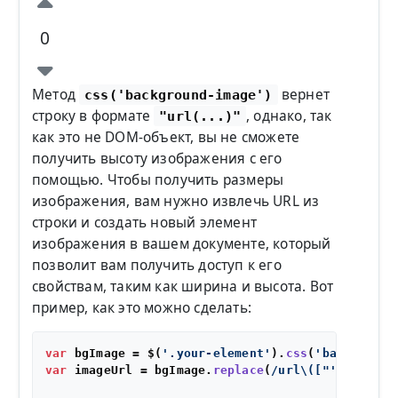
0
Метод
вернет
css('background-image')
строку в формате
, однако, так
"url(...)"
как это не DOM-объект, вы не сможете
получить высоту изображения с его
помощью. Чтобы получить размеры
изображения, вам нужно извлечь URL из
строки и создать новый элемент
изображения в вашем документе, который
позволит вам получить доступ к его
свойствам, таким как ширина и высота. Вот
пример, как это можно сделать:
var
 bgImage = $(
'.your-element'
).
css
(
'background
var
 imageUrl = bgImage.
replace
(
/url\(["']?/
, 
''
)