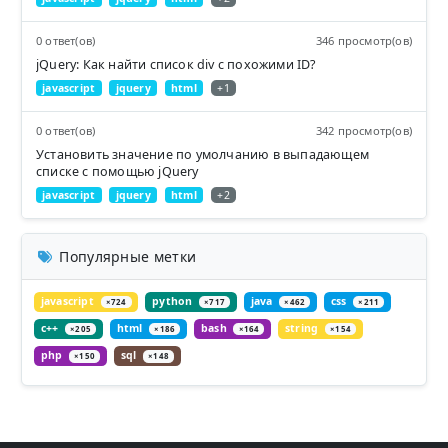
0 ответ(ов)
346 просмотр(ов)
jQuery: Как найти список div с похожими ID?
javascript
jquery
html
+1
0 ответ(ов)
342 просмотр(ов)
Установить значение по умолчанию в выпадающем
списке с помощью jQuery
javascript
jquery
html
+2
Популярные метки
javascript
python
java
css
×724
×717
×462
×211
c++
html
bash
string
×205
×186
×164
×154
php
sql
×150
×148