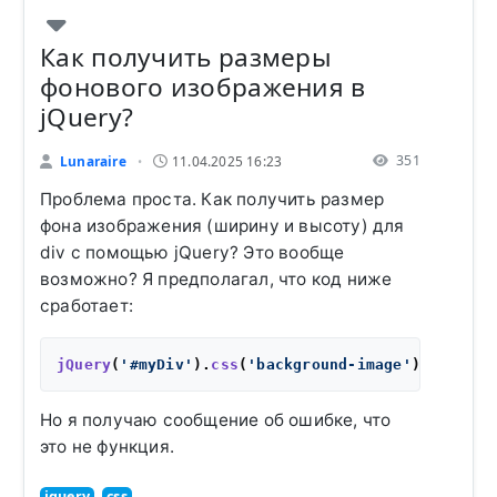
Как получить размеры
фонового изображения в
jQuery?
351
Lunaraire
11.04.2025 16:23
•
Проблема проста. Как получить размер
фона изображения (ширину и высоту) для
div с помощью jQuery? Это вообще
возможно? Я предполагал, что код ниже
сработает:
jQuery
(
'#myDiv'
).
css
(
'background-image'
).
height
Но я получаю сообщение об ошибке, что
это не функция.
jquery
css