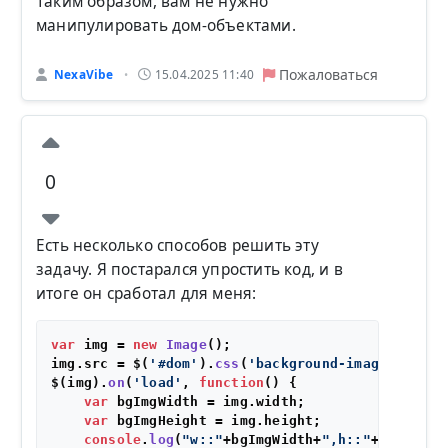
Таким образом, вам не нужно
манипулировать дом-объектами.
Пожаловаться
NexaVibe
15.04.2025 11:40
•
0
Есть несколько способов решить эту
задачу. Я постарался упростить код, и в
итоге он сработал для меня:
var
 img = 
new
Image
();

img.
src
 = $(
'#dom'
).
css
(
'background-image'
).
repl
$(img).
on
(
'load'
, 
function
(
) {

var
 bgImgWidth = img.
width
;

var
 bgImgHeight = img.
height
;

console
.
log
(
"w::"
+bgImgWidth+
",h::"
+bgImgHeig