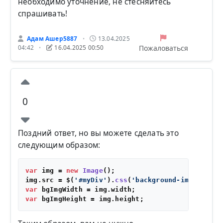
необходимо уточнение, не стесняйтесь
спрашивать!
Адам Ашер5887
13.04.2025
•
Пожаловаться
04:42
16.04.2025 00:50
•
0
Поздний ответ, но вы можете сделать это
следующим образом:
var
 img = 
new
Image
();

img.
src
 = $(
'#myDiv'
).
css
(
'background-image'
).
re
var
 bgImgWidth = img.
width
var
 bgImgHeight = img.
height