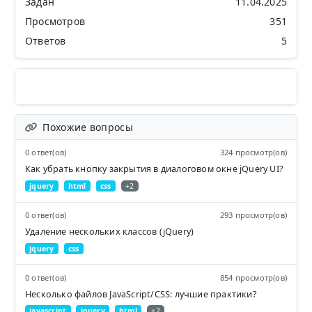
Задан
11.04.2025
Просмотров
351
Ответов
5
Похожие вопросы
0 ответ(ов)
324 просмотр(ов)
Как убрать кнопку закрытия в диалоговом окне jQuery UI?
jquery
html
css
+2
0 ответ(ов)
293 просмотр(ов)
Удаление нескольких классов (jQuery)
jquery
css
0 ответ(ов)
854 просмотр(ов)
Несколько файлов JavaScript/CSS: лучшие практики?
javascript
jquery
html
+2