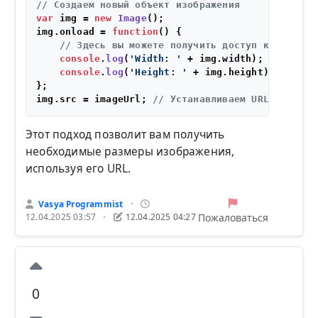
// Создаем новый объект изображения
var
 img = 
new
Image
();

img.
onload
 = 
function
(
) {

// Здесь вы можете получить доступ к ширине 
console
.
log
(
'Width: '
 + img.
width
);

console
.
log
(
'Height: '
 + img.
height
);

};

img.
src
 = imageUrl; 
// Устанавливаем URL изображ
Этот подход позволит вам получить
необходимые размеры изображения,
используя его URL.
Vasya Programmist
•
Пожаловаться
12.04.2025 03:57
12.04.2025 04:27
•
0