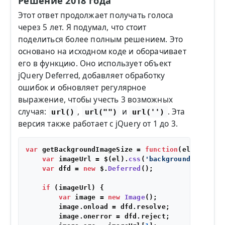
Решение 2018 года
Этот ответ продолжает получать голоса
через 5 лет. Я подумал, что стоит
поделиться более полным решением. Это
основано на исходном коде и оборачивает
его в функцию. Оно использует объект
jQuery Deferred, добавляет обработку
ошибок и обновляет регулярное
выражение, чтобы учесть 3 возможных
случая:
,
и
. Эта
url()
url("")
url('')
версия также работает с jQuery от 1 до 3.
var
 getBackgroundImageSize = 
function
(
el
) {

var
 imageUrl = $(el).
css
(
'background-image'
)
var
 dfd = 
new
 $.
Deferred
();

if
 (imageUrl) {

var
 image = 
new
Image
();

        image.
onload
 = dfd.
resolve
;

        image.
onerror
 = dfd.
reject
;
