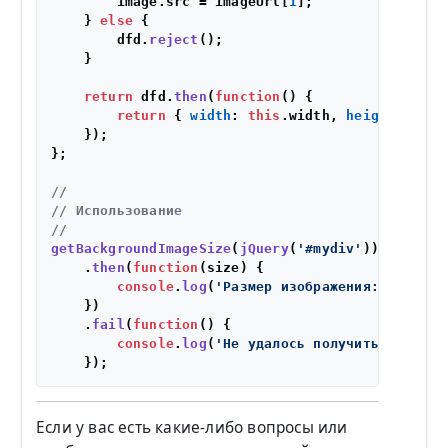
        image.
src
 = imageUrl[
1
];

    } 
else
 {

        dfd.
reject
();

    }

return
 dfd.
then
(
function
(
) {

return
 { 
width
: 
this
.
width
, 
height
: 
this
    });

};

//
// Использование
//
getBackgroundImageSize
(
jQuery
(
'#mydiv'
))

    .
then
(
function
(
size
) {

console
.
log
(
'Размер изображения:'
, size.
    })

    .
fail
(
function
(
) {

console
.
log
(
'Не удалось получить размер,
Если у вас есть какие-либо вопросы или