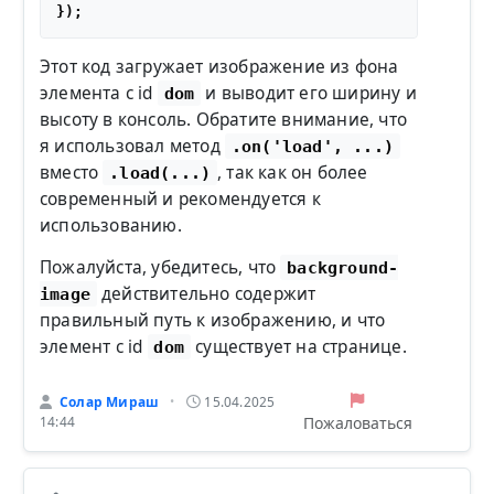
Этот код загружает изображение из фона
элемента с id
и выводит его ширину и
dom
высоту в консоль. Обратите внимание, что
я использовал метод
.on('load', ...)
вместо
, так как он более
.load(...)
современный и рекомендуется к
использованию.
Пожалуйста, убедитесь, что
background-
действительно содержит
image
правильный путь к изображению, и что
элемент с id
существует на странице.
dom
Солар Мираш
15.04.2025
•
Пожаловаться
14:44