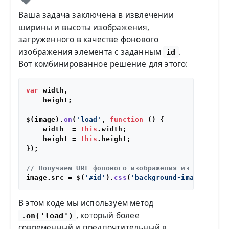
Ваша задача заключена в извлечении
ширины и высоты изображения,
загруженного в качестве фонового
изображения элемента с заданным
.
id
Вот комбинированное решение для этого:
var
 width,

    height;

$(image).
on
(
'load'
, 
function
 (
) {

    width  = 
this
.
width
;

    height = 
this
.
height
;

});

// Получаем URL фонового изображения из CSS
image.
src
 = $(
'#id'
).
css
(
'background-image'
).
rep
В этом коде мы используем метод
, который более
.on('load')
современный и предпочтительный в