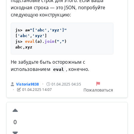
подстановке строк для этого. Если ваша
исходная строка — это JSON, попробуйте
следующую конструкцию:
js> a=
"['abc','xyz']"
[
'abc'
,
'xyz'
]

js> 
eval
(a).
join
(
","
)

Не забудьте быть осторожным с
использованием
, конечно.
eval
Vistoria9838
01.04.2025 04:35
•
Пожаловаться
01.04.2025 14:07
•
0