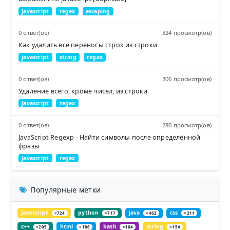
javascript
regex
escaping
0 ответ(ов)
324 просмотр(ов)
Как удалить все переносы строк из строки
javascript
string
regex
0 ответ(ов)
306 просмотр(ов)
Удаление всего, кроме чисел, из строки
javascript
regex
0 ответ(ов)
280 просмотр(ов)
JavaScript Regexp - Найти символы после определённой
фразы
javascript
regex
Популярные метки
javascript
python
java
css
×724
×717
×462
×211
c++
html
bash
string
×205
×186
×164
×154