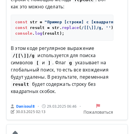
как это можно сделать:
const
 str = 
"Пример [строки] с [квадратными] ско
const
 result = str.
replace
(
/[[\]]/g
, 
''
console
.
log
В этом коде регулярное выражение
используется для поиска
/[[\]]/g
символов
и
. Флаг
указывает на
[
]
g
глобальный поиск, то есть все вхождения
будут удалены. В результате, переменная
будет содержать строку без
result
квадратных скобок.
Danisoul8
29.03.2025 06:46
•
•
Пожаловаться
30.03.2025 02:13