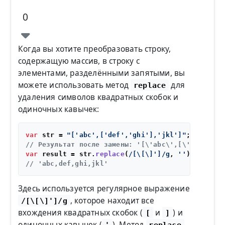
0
Когда вы хотите преобразовать строку,
содержащую массив, в строку с
элементами, разделёнными запятыми, вы
можете использовать метод
для
replace
удаления символов квадратных скобок и
одиночных кавычек:
var
 str = 
"['abc',['def','ghi'],'jkl']"
// Результат после замены: '[\'abc\',[\'def\',\'
var
 result = str.
replace
(
/[\[\]']/g
, 
''
// 'abc,def,ghi,jkl'
Здесь используется регулярное выражение
, которое находит все
/[\[\]']/g
вхождения квадратных скобок (
и
) и
[
]
одиночных кавычек (
). Метод
'
replace