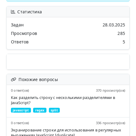
Статистика
Задан
28.03.2025
Просмотров
285
Ответов
5
Похожие вопросы
0 ответ(ов)
370 просмотр(ов)
Как разделить строку с несколькими разделителями в
JavaScript?
javascript
regex
split
0 ответ(ов)
336 просмотр(ов)
Экранирование строки для использования в регулярных
выражениях JavaScript [duplicate]