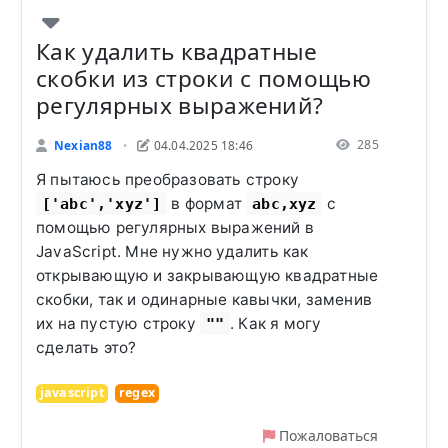
Как удалить квадратные
скобки из строки с помощью
регулярных выражений?
285
Nexian88
04.04.2025 18:46
•
Я пытаюсь преобразовать строку
в формат
с
['abc','xyz']
abc,xyz
помощью регулярных выражений в
JavaScript. Мне нужно удалить как
открывающую и закрывающую квадратные
скобки, так и одинарные кавычки, заменив
их на пустую строку
. Как я могу
""
сделать это?
javascript
regex
Пожаловаться