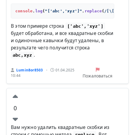
console
.
log
(
"['abc','xyz']"
.
replace
(
/[\[\]']+/g
,
В этом примере строка
['abc','xyz']
будет обработана, и все квадратные скобки
и одиночные кавычки будут удалены, в
результате чего получится строка
.
abc,xyz
Lumin8or8503
01.04.2025
•
Пожаловаться
10:44
0
Вам нужно удалить квадратные скобки из
строки с помощью метода
. Вот
replace