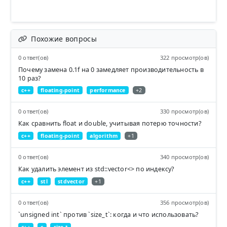
Похожие вопросы
0 ответ(ов)
322 просмотр(ов)
Почему замена 0.1f на 0 замедляет производительность в
10 раз?
c++
floating-point
performance
+2
0 ответ(ов)
330 просмотр(ов)
Как сравнить float и double, учитывая потерю точности?
c++
floating-point
algorithm
+1
0 ответ(ов)
340 просмотр(ов)
Как удалить элемент из std::vector<> по индексу?
c++
stl
stdvector
+1
0 ответ(ов)
356 просмотр(ов)
`unsigned int` против `size_t`: когда и что использовать?
c++
c
size-t