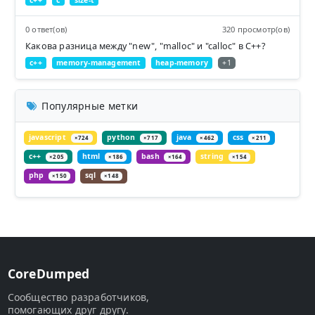
0 ответ(ов)
320 просмотр(ов)
Какова разница между "new", "malloc" и "calloc" в C++?
c++
memory-management
heap-memory
+1
Популярные метки
javascript
python
java
css
×724
×717
×462
×211
c++
html
bash
string
×205
×186
×164
×154
php
sql
×150
×148
CoreDumped
Сообщество разработчиков,
помогающих друг другу.