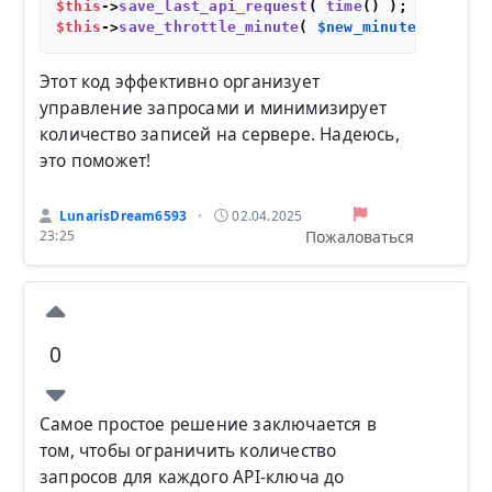
$this
->
save_last_api_request
( 
time
$this
->
save_throttle_minute
( 
$new_minute_throttl
Этот код эффективно организует
управление запросами и минимизирует
количество записей на сервере. Надеюсь,
это поможет!
LunarisDream6593
02.04.2025
•
Пожаловаться
23:25
0
Самое простое решение заключается в
том, чтобы ограничить количество
запросов для каждого API-ключа до