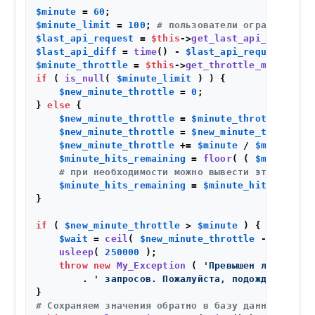
$minute
 = 
60
$minute_limit
 = 
100
; 
# пользователи ограничены 1
$last_api_request
 = 
$this
->
get_last_api_request
(
$last_api_diff
 = 
time
() - 
$last_api_request
; 
# в
$minute_throttle
 = 
$this
->
get_throttle_minute
();
if
 ( 
is_null
( 
$minute_limit
 ) ) {

$new_minute_throttle
 = 
0
;

} 
else
 {

$new_minute_throttle
 = 
$minute_throttle
 - 
$l
$new_minute_throttle
 = 
$new_minute_throttle
 
$new_minute_throttle
 += 
$minute
 / 
$minute_li
$minute_hits_remaining
 = 
floor
( ( 
$minute
 - 
# при необходимости можно вывести это значен
$minute_hits_remaining
 = 
$minute_hits_remain
}

if
 ( 
$new_minute_throttle
 > 
$minute
 ) {

$wait
 = 
ceil
( 
$new_minute_throttle
 - 
$minute
usleep
( 
250000
 );

throw
new
My_Exception
 ( 
'Превышен лимит API
        . 
' запросов. Пожалуйста, подождите '
 . 
# Сохраняем значения обратно в базу данных.