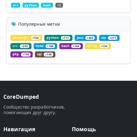
c++
python
bash
+8
Популярные метки
javascript
python
java
css
×724
×717
×462
×211
c++
html
bash
string
×205
×186
×164
×154
php
sql
×150
×148
CoreDumped
Сообщество разработчиков,
помогающих друг другу.
Навигация
Помощь