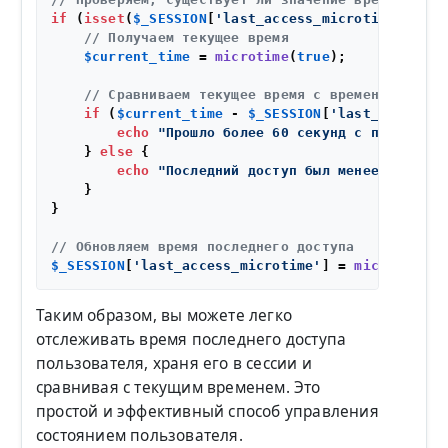
if
 (
isset
(
$_SESSION
[
'last_access_microtime'
])) {

// Получаем текущее время
$current_time
 = 
microtime
(
true
);

// Сравниваем текущее время с временем после
if
 (
$current_time
 - 
$_SESSION
[
'last_access_m
echo
"Прошло более 60 секунд с последнег
    } 
else
 {

echo
"Последний доступ был менее 60 секу
    }

}

// Обновляем время последнего доступа
$_SESSION
[
'last_access_microtime'
] = 
microtime
(
t
Таким образом, вы можете легко
отслеживать время последнего доступа
пользователя, храня его в сессии и
сравнивая с текущим временем. Это
простой и эффективный способ управления
состоянием пользователя.