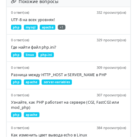
Похожие вопросы
0 ответ(ов)
332 просмотр(ов)
UTF-8 на всех уровнях!
php
mysql
apache
+1
0 ответ(ов)
329 просмотр(ов)
Где найти файл php.ini?
php
linux
php-ini
0 ответ(ов)
309 просмотр(ов)
Разница между HTTP_HOST и SERVER_NAME в PHP
php
apache
server-variables
0 ответ(ов)
307 просмотр(ов)
Узнайте, как PHP работает на сервере (CGI, FastCGI или
mod_php)
php
apache
0 ответ(ов)
384 просмотр(ов)
Как изменить цвет вывода echo в Linux