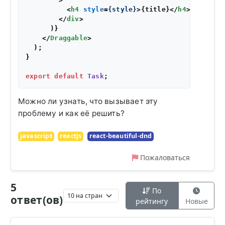
<
h4
style
=
{style}
>
{title}
</
h4
>
</
div
>
      )}

</
Draggable
>
  );

}

export
default
Task
Можно ли узнать, что вызывает эту
проблему и как её решить?
javascript
reactjs
react-beautiful-dnd
Пожаловаться
5
По
ответ(ов)
рейтингу
Новые