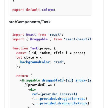
}

export
default
Column
src/Components/Task
import
React
from
'react'
import
 { 
Draggable
 } 
from
'react-beautiful-dnd'
;

function
Task
(
props
) {

const
 { id, index, title } = props;

let
 style = {

backgroundColor
: 
"red"
,

  };

return
 (

<
Draggable
draggableId
=
{id}
index
=
{index}
ty
      {(provided) => (

<
div
ref
=
{provided.innerRef}
          {
...provided.draggableProps
}

          {
...provided.dragHandleProps
}

        >