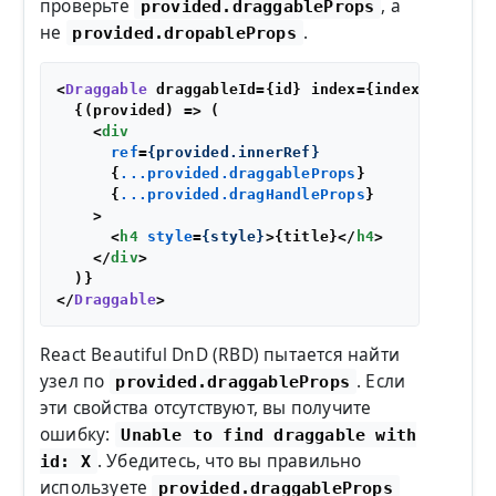
проверьте
, а
provided.draggableProps
не
.
provided.dropableProps
<
Draggable
 draggableId={id} index={index} type=
"
  {
(
provided
) =>
 (

<
div
ref
=
{provided.innerRef}
      {
...provided.draggableProps
}

      {
...provided.dragHandleProps
}

    >
<
h4
style
=
{style}
>
{title}
</
h4
>
</
div
>
  )}

</
Draggable
React Beautiful DnD (RBD) пытается найти
узел по
. Если
provided.draggableProps
эти свойства отсутствуют, вы получите
ошибку:
Unable to find draggable with
. Убедитесь, что вы правильно
id: X
используете
provided.draggableProps