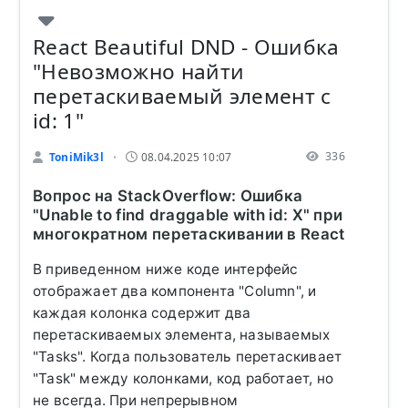
React Beautiful DND - Ошибка
"Невозможно найти
перетаскиваемый элемент с
id: 1"
336
ToniMik3l
08.04.2025 10:07
•
Вопрос на StackOverflow: Ошибка
"Unable to find draggable with id: X" при
многократном перетаскивании в React
В приведенном ниже коде интерфейс
отображает два компонента "Column", и
каждая колонка содержит два
перетаскиваемых элемента, называемых
"Tasks". Когда пользователь перетаскивает
"Task" между колонками, код работает, но
не всегда. При непрерывном