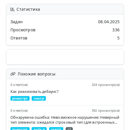
Статистика
Задан
08.04.2025
Просмотров
336
Ответов
5
Похожие вопросы
0 ответ(ов)
324 просмотр(ов)
Как реализовать дебаунс?
javascript
reactjs
0 ответ(ов)
392 просмотр(ов)
Обнаружена ошибка: Невозможное нарушение: Неверный
тип элемента: ожидался строковый тип (для встроенных
компонентов) или класс/функция, но получен объект
javascript
node.js
reactjs
+2