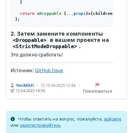
  }

return
<
Droppable
 {
...props
}>
{children}
</
Dropp
2. Затем замените компоненты
в вашем проекте на
<Droppable>
.
<StrictModeDroppable>
Это должно сработать!
Источник:
GitHub Issue
ToniMik3l
10.04.2025 12:44
•
•
Пожаловаться
12.04.2025 14:55
Чтобы ответить на вопрос, пожалуйста,
войдите
или
зарегистрируйтесь