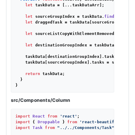
let
 taskData = [...taskDataArr];

let
 sourceGroupIndex = taskData.
findIndex
(
va
let
 draggedTask = taskData[sourceGroupIndex]
let
 sourceListCopyWithElementRemoved = taskD
let
 destinationGroupIndex = taskData.
findInd
    taskData[destinationGroupIndex].
tasks
.
splice
    taskData[sourceGroupIndex].
tasks
 = sourceLis
return
 taskData;

  }

src/Components/Column
import
React
from
'react'
import
 { 
Droppable
 } 
from
'react-beautiful-dnd'
import
Task
from
"../../Components/Task"
;
