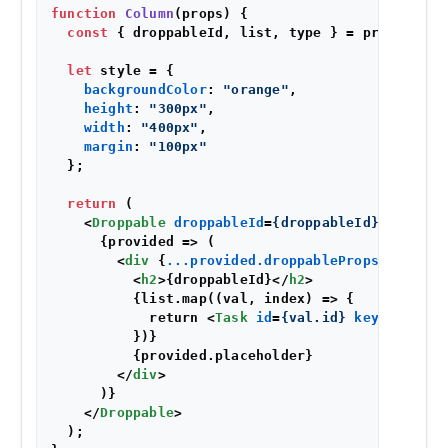
function
Column
(
props
) {

const
 { droppableId, list, type } = props;

let
 style = {

backgroundColor
: 
"orange"
,

height
: 
"300px"
,

width
: 
"400px"
,

margin
: 
"100px"
  };

return
 (

<
Droppable
droppableId
=
{droppableId}
type
=
{t
      {provided => (

<
div
 {
...provided.droppableProps
} 
ref
=
{p
<
h2
>
{droppableId}
</
h2
>
          {list.map((val, index) => {

            return 
<
Task
id
=
{val.id}
key
=
{index}
          })}

          {provided.placeholder}

</
div
>
      )}

</
Droppable
>
  );
