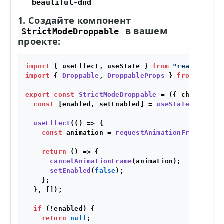
beautiful-dnd
1. Создайте компонент
в вашем
StrictModeDroppable
проекте:
import
 { useEffect, useState } 
from
"react"
import
 { 
Droppable
, 
DroppableProps
 } 
from
"react
export
const
StrictModeDroppable
 = (
{ children, 
const
 [enabled, setEnabled] = 
useState
(
false
);

useEffect
(
() =>
 {

const
 animation = 
requestAnimationFrame
(
() =
return
() =>
 {

cancelAnimationFrame
(animation);

setEnabled
(
false
);

    };

  }, []);

if
 (!enabled) {

return
null
;
