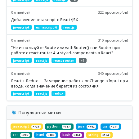
0 ответ(ов)
322 просмотр(ов)
Добавление тега script в React/JSX
javascript
ecmascript-6
reactjs
0 ответ(ов)
310 просмотр(ов)
"Не используйте Route или withRouter() вне Router при
работе с react-router 4 и styled-components в React"
javascript
reactjs
react-router
+1
0 ответ(ов)
340 просмотр(ов)
React + Redux — Замедление работы onChange в Input при
вводе, когда значение берется из состояния
javascript
reactjs
redux
Популярные метки
javascript
python
java
css
×724
×717
×462
×211
c++
html
bash
string
×205
×186
×164
×154