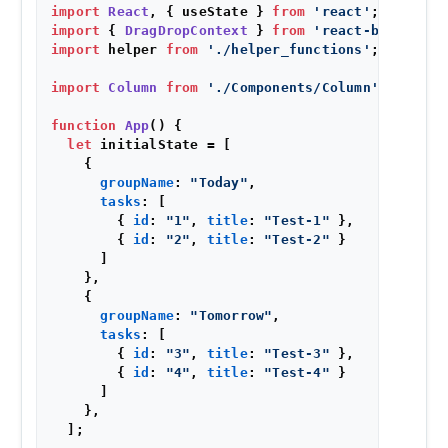
import
React
, { useState } 
from
'react'
import
 { 
DragDropContext
 } 
from
'react-beautiful
import
 helper 
from
'./helper_functions'
;

import
Column
from
'./Components/Column'
;

function
App
(
) {

let
 initialState = [

    {

groupName
: 
"Today"
,

tasks
: [

        { 
id
: 
"1"
, 
title
: 
"Test-1"
 },

        { 
id
: 
"2"
, 
title
: 
"Test-2"
 }

      ]

    },

    {

groupName
: 
"Tomorrow"
,

tasks
: [

        { 
id
: 
"3"
, 
title
: 
"Test-3"
 },

        { 
id
: 
"4"
, 
title
: 
"Test-4"
 }

      ]

    },

  ];
