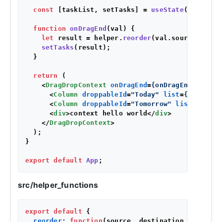
const
 [taskList, setTasks] = 
useState
(initialSt
function
onDragEnd
(
val
) {

let
 result = helper.
reorder
(val.
source
, val.
setTasks
(result);

  }

return
 (

<
DragDropContext
onDragEnd
=
{onDragEnd}
>
<
Column
droppableId
=
"Today"
list
=
{taskList
<
Column
droppableId
=
"Tomorrow"
list
=
{taskL
<
div
>
context hello world
</
div
>
</
DragDropContext
>
  );

}

export
default
App
src/helper_functions
export
default
 {

reorder
: 
function
(
source, destination, taskDat