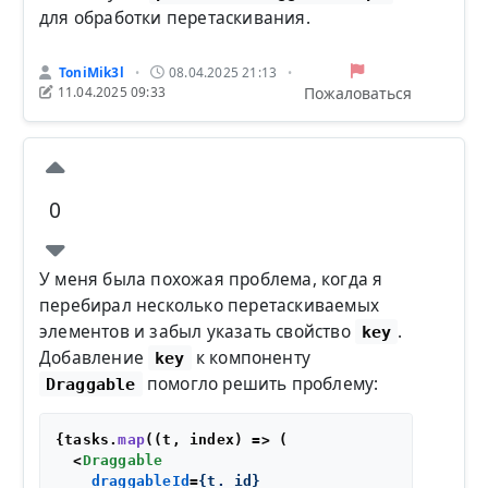
для обработки перетаскивания.
ToniMik3l
08.04.2025 21:13
•
•
Пожаловаться
11.04.2025 09:33
0
У меня была похожая проблема, когда я
перебирал несколько перетаскиваемых
элементов и забыл указать свойство
.
key
Добавление
к компоненту
key
помогло решить проблему:
Draggable
{tasks.
map
(
(
t, index
) =>
 (

<
Draggable
draggableId
=
{t._id}