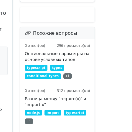
сто
т
Похожие вопросы
0 ответ(ов)
296 просмотр(ов)
Опциональные параметры на
основе условных типов
typescript
types
conditional-types
+1
0 ответ(ов)
312 просмотр(ов)
Разница между "require(x)" и
"import x"
ь
node.js
import
typescript
+1