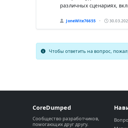
различных сценариях, вкл
JoneWite76655
30.03.20
•
Чтобы ответить на вопрос, пожал
CoreDumped
Нав
Сообщество разработчиков,
Вопр
помогающих друг другу.