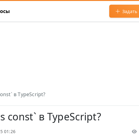
росы
Задать
onst` в TypeScript?
s const` в TypeScript?
5 01:26