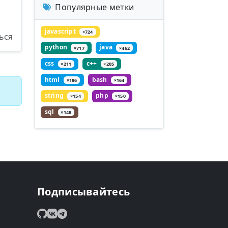
Популярные метки
javascript
×724
ься
python
java
×717
×462
css
c++
×211
×205
html
bash
×186
×164
string
php
×154
×150
sql
×148
Подписывайтесь