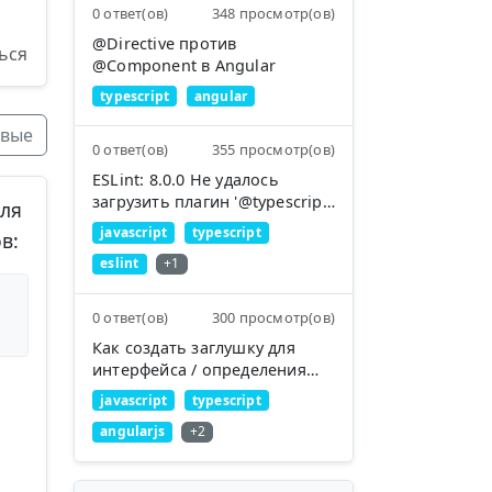
0 ответ(ов)
348 просмотр(ов)
@Directive против
ься
@Component в Angular
typescript
angular
вые
0 ответ(ов)
355 просмотр(ов)
ESLint: 8.0.0 Не удалось
загрузить плагин '@typescript-
для
eslint'
javascript
typescript
в:
eslint
+1
0 ответ(ов)
300 просмотр(ов)
Как создать заглушку для
интерфейса / определения
типа в TypeScript?
javascript
typescript
angularjs
+2