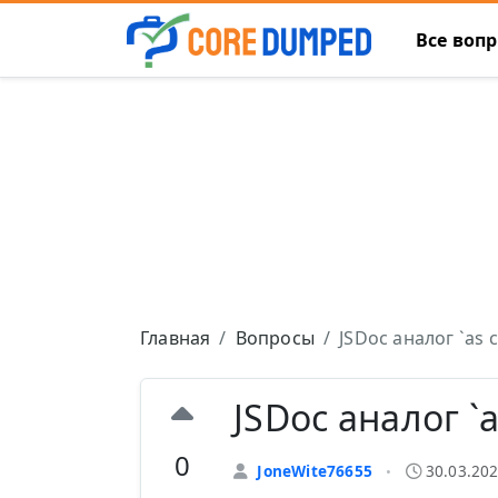
Все воп
Главная
Вопросы
JSDoc аналог `as c
JSDoc аналог `a
0
JoneWite76655
30.03.202
•