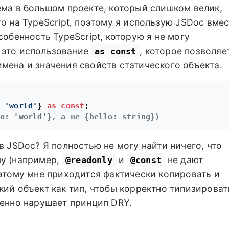
ема в большом проекте, который слишком велик,
го на TypeScript, поэтому я использую JSDoc вме
собенность TypeScript, которую я не могу
 это использование
, которое позволяе
as const
мена и значения свойств статического объекта.
 
'world'
} 
as
const
o: 'world'}, а не {hello: string})
в JSDoc? Я полностью не могу найти ничего, что
чу (например,
и
не дают
@readonly
@const
оэтому мне приходится фактически копировать и
кий объект как тип, чтобы корректно типизироват
ленно нарушает принцип DRY.