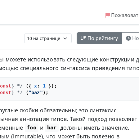
Пожаловат
По рейтингу
Но
 вы можете использовать следующие конструкции 
мощью специального синтаксиса приведения типо
onst
} */
 ({ 
x
: 
1
onst
} */
 (
"baz"
руглые скобки обязательны; это синтаксис
бычная аннотация типов. Такой подход позволяет
еременные
и
должны иметь значение,
foo
bar
ым (immutable), что может быть полезно в