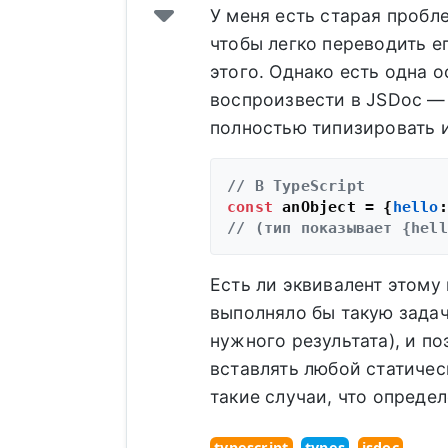
У меня есть старая пробл
чтобы легко переводить е
этого. Однако есть одна о
воспроизвести в JSDoc —
полностью типизировать и
// В TypeScript
const
 anObject = {
hello
:
// (тип показывает {hell
Есть ли эквивалент этому 
выполняло бы такую зада
нужного результата), и п
вставлять любой статичес
такие случаи, что опреде
typescript
types
jsdoc