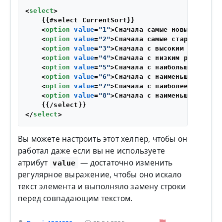
<
select
>
    {{#select CurrentSort}}

<
option
value
=
"1"
>
Сначала самые новые
</
optio
<
option
value
=
"2"
>
Сначала самые старые
</
opti
<
option
value
=
"3"
>
Сначала с высоким рейтинго
<
option
value
=
"4"
>
Сначала с низким рейтингом
<
option
value
=
"5"
>
Сначала с наибольшим колич
<
option
value
=
"6"
>
Сначала с наименьшим колич
<
option
value
=
"7"
>
Сначала с наиболее полезны
<
option
value
=
"8"
>
Сначала с наименьшим колич
</
select
>
Вы можете настроить этот хелпер, чтобы он
работал даже если вы не используете
атрибут
— достаточно изменить
value
регулярное выражение, чтобы оно искало
текст элемента и выполняло замену строки
перед совпадающим текстом.