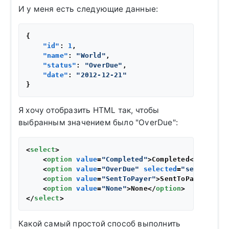
И у меня есть следующие данные:
{
"id"
:
1
,
"name"
:
"World"
,
"status"
:
"OverDue"
,
"date"
:
"2012-12-21"
}
Я хочу отобразить HTML так, чтобы
выбранным значением было "OverDue":
<
select
>
<
option
value
=
"Completed"
>
Completed
</
option
>
<
option
value
=
"OverDue"
selected
=
"selected"
>
<
option
value
=
"SentToPayer"
>
SentToPayer
</
opt
<
option
value
=
"None"
>
None
</
option
>
</
select
>
Какой самый простой способ выполнить