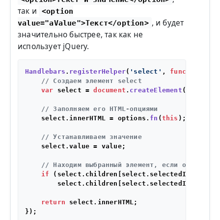
так и
<option
, и будет
value="aValue">Текст</option>
значительно быстрее, так как не
использует jQuery.
Handlebars
.
registerHelper
(
'select'
, 
function
(
val
// Создаем элемент select
var
 select = 
document
.
createElement
(
'select'
// Заполняем его HTML-опциями
    select.
innerHTML
 = options.
fn
(
this
);

// Устанавливаем значение
    select.
value
 = value;

// Находим выбранный элемент, если он сущест
if
 (select.
children
[select.
selectedIndex
])

        select.
children
[select.
selectedIndex
].
se
return
 select.
innerHTML
;
