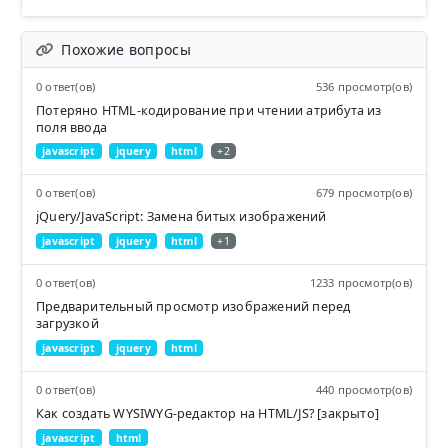
Похожие вопросы
0 ответ(ов)
536 просмотр(ов)
Потеряно HTML-кодирование при чтении атрибута из
поля ввода
javascript
jquery
html
+2
0 ответ(ов)
679 просмотр(ов)
jQuery/JavaScript: Замена битых изображений
javascript
jquery
html
+1
0 ответ(ов)
1233 просмотр(ов)
Предварительный просмотр изображений перед
загрузкой
javascript
jquery
html
0 ответ(ов)
440 просмотр(ов)
Как создать WYSIWYG-редактор на HTML/JS? [закрыто]
javascript
html