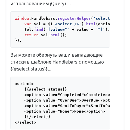
использованием jQuery) ...
window
.
Handlebars
.
registerHelper
(
'select'
, 
funct
var
 $el = $(
'<select />'
).
html
(options.
fn
(
th
    $el.
find
(
'[value="'
 + value + 
'"]'
).
attr
({
's
return
 $el.
html
();

Вы можете обернуть ваши выпадающие
списки в шаблоне Handlebars с помощью
{{#select status}}...
<select>

    {{#select status}}

    <option value="Completed">Completed</option>

    <option value="OverDue">OverDue</option>

    <option value="SentToPayer">SentToPayer</opti
    <option value="None">None</option>

    {{/select}}
