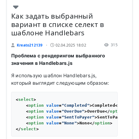
Как задать выбранный
вариант в списке селект в
шаблоне Handlebars
315
Kreato212139
02.04.2025 18:02
•
Проблема с рендерингом выбранного
значения в Handlebars.js
Я использую шаблон Handlebars.js,
который выглядит следующим образом:
<
select
>
<
option
value
=
"Completed"
>
Completed
</
option
>
<
option
value
=
"OverDue"
>
OverDue
</
option
>
<
option
value
=
"SentToPayer"
>
SentToPayer
</
opt
<
option
value
=
"None"
>
None
</
option
>
</
select
>