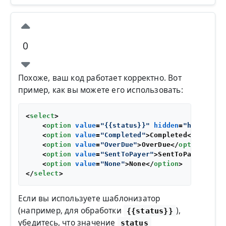
0
Похоже, ваш код работает корректно. Вот
пример, как вы можете его использовать:
<
select
>
<
option
value
=
"{{status}}"
hidden
=
"hidden"
s
<
option
value
=
"Completed"
>
Completed
</
option
>
<
option
value
=
"OverDue"
>
OverDue
</
option
>
<
option
value
=
"SentToPayer"
>
SentToPayer
</
opt
<
option
value
=
"None"
>
None
</
option
>
</
select
>
Если вы используете шаблонизатор
(например, для обработки
),
{{status}}
убедитесь, что значение
status