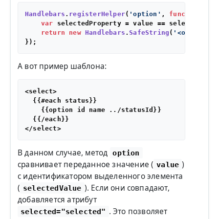
Handlebars
.
registerHelper
(
'option'
, 
function
(
val
var
 selectedProperty = value == selectedValu
return
new
Handlebars
.
SafeString
(
'<option va
А вот пример шаблона:
<select>

  {{#each status}}

    {{option id name ../statusId}}

  {{/each}}

В данном случае, метод
option
сравнивает переданное значение (
)
value
с идентификатором выделенного элемента
(
). Если они совпадают,
selectedValue
добавляется атрибут
. Это позволяет
selected="selected"