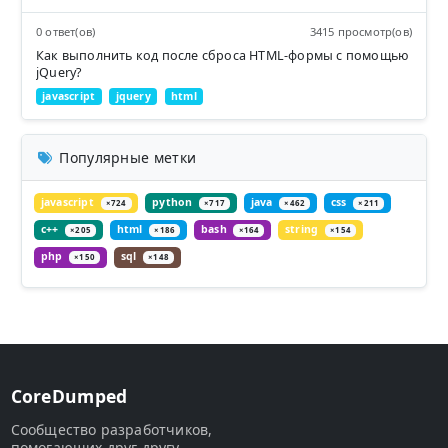
0 ответ(ов)
3415 просмотр(ов)
Как выполнить код после сброса HTML-формы с помощью
jQuery?
javascript
jquery
html
Популярные метки
javascript
python
java
css
×724
×717
×462
×211
c++
html
bash
string
×205
×186
×164
×154
php
sql
×150
×148
CoreDumped
Сообщество разработчиков,
помогающих друг другу.