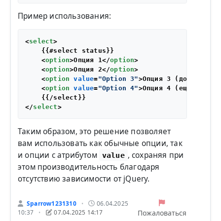
Пример использования:
<
select
>
    {{#select status}}

<
option
>
Опция 1
</
option
>
<
option
>
Опция 2
</
option
>
<
option
value
=
"Option 3"
>
Опция 3 (дополнител
<
option
value
=
"Option 4"
>
Опция 4 (ещё дополн
</
select
>
Таким образом, это решение позволяет
вам использовать как обычные опции, так
и опции с атрибутом
, сохраняя при
value
этом производительность благодаря
отсутствию зависимости от jQuery.
Sparrow1231310
06.04.2025
•
Пожаловаться
10:37
07.04.2025 14:17
•