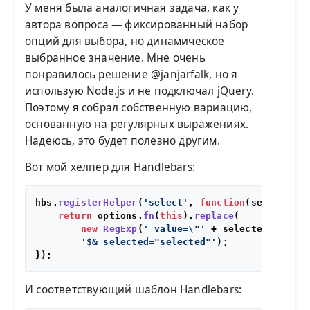
У меня была аналогичная задача, как у
автора вопроса — фиксированный набор
опций для выбора, но динамическое
выбранное значение. Мне очень
понравилось решение @janjarfalk, но я
использую Node.js и не подключал jQuery.
Поэтому я собрал собственную вариацию,
основанную на регулярных выражениях.
Надеюсь, это будет полезно другим.
Вот мой хелпер для Handlebars:
hbs.
registerHelper
(
'select'
, 
function
(
selected, 
return
 options.
fn
(
this
).
replace
(

new
RegExp
(
' value=\"'
 + selected + 
'\"'
'$& selected="selected"'
);

И соответствующий шаблон Handlebars: