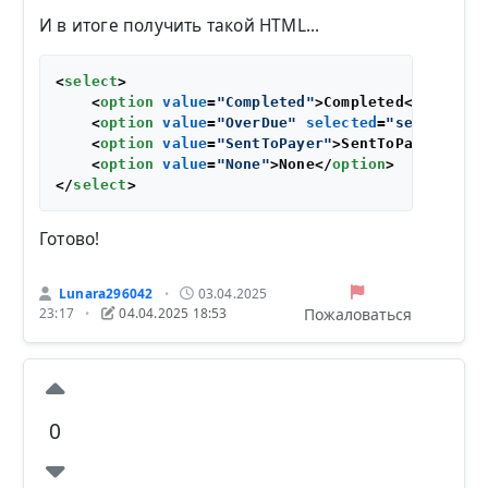
И в итоге получить такой HTML...
<
select
>
<
option
value
=
"Completed"
>
Completed
</
option
>
<
option
value
=
"OverDue"
selected
=
"selected"
>
<
option
value
=
"SentToPayer"
>
SentToPayer
</
opt
<
option
value
=
"None"
>
None
</
option
>
</
select
>
Готово!
Lunara296042
03.04.2025
•
Пожаловаться
23:17
04.04.2025 18:53
•
0