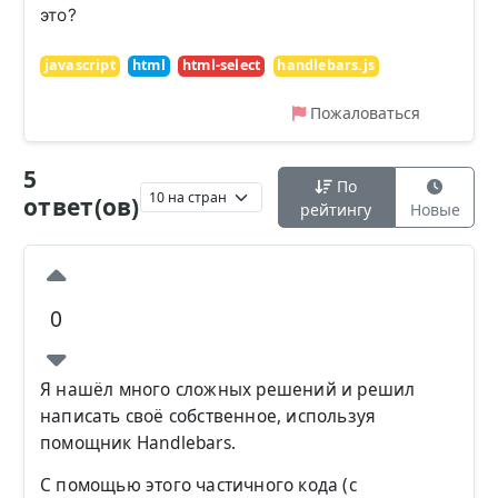
это?
javascript
html
html-select
handlebars.js
Пожаловаться
5
По
ответ(ов)
рейтингу
Новые
0
Я нашёл много сложных решений и решил
написать своё собственное, используя
помощник Handlebars.
С помощью этого частичного кода (с