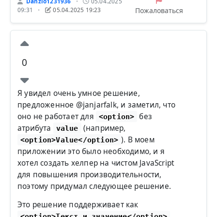
Danzio1231936
05.04.2025
•
Пожаловаться
09:31
05.04.2025 19:23
•
0
Я увидел очень умное решение,
предложенное @janjarfalk, и заметил, что
оно не работает для
без
<option>
атрибута
(например,
value
). В моем
<option>Value</option>
приложении это было необходимо, и я
хотел создать хелпер на чистом JavaScript
для повышения производительности,
поэтому придумал следующее решение.
Это решение поддерживает как
,
<option>Текст и значение</option>