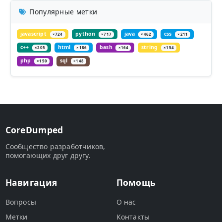
Популярные метки
javascript
python
java
css
×724
×717
×462
×211
c++
html
bash
string
×205
×186
×164
×154
php
sql
×150
×148
CoreDumped
Сообщество разработчиков,
помогающих друг другу.
Навигация
Помощь
Вопросы
О нас
Метки
Контакты