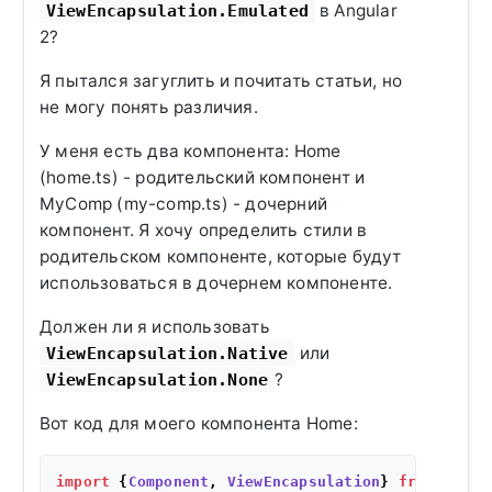
в Angular
ViewEncapsulation.Emulated
2?
Я пытался загуглить и почитать статьи, но
не могу понять различия.
У меня есть два компонента: Home
(home.ts) - родительский компонент и
MyComp (my-comp.ts) - дочерний
компонент. Я хочу определить стили в
родительском компоненте, которые будут
использоваться в дочернем компоненте.
Должен ли я использовать
или
ViewEncapsulation.Native
?
ViewEncapsulation.None
Вот код для моего компонента Home:
import
 {
Component
, 
ViewEncapsulation
} 
from
'angu