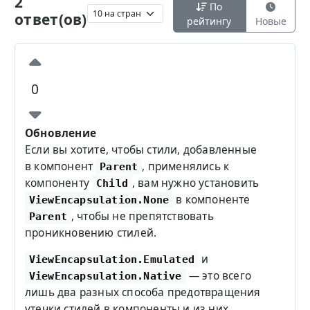
2
По
ответ(ов)
рейтингу
Новые
0
Обновление
Если вы хотите, чтобы стили, добавленные
в компонент
, применялись к
Parent
компоненту
, вам нужно установить
Child
в компоненте
ViewEncapsulation.None
, чтобы не препятствовать
Parent
проникновению стилей.
и
ViewEncapsulation.Emulated
— это всего
ViewEncapsulation.Native
лишь два разных способа предотвращения
утечки стилей в компоненты и из них.