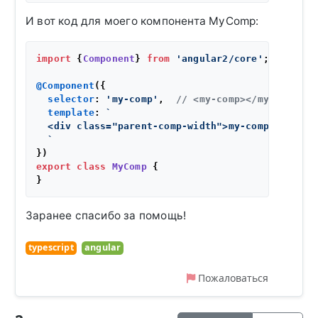
И вот код для моего компонента MyComp:
import
 {
Component
} 
from
'angular2/core'
;

@Component
({

selector
: 
'my-comp'
,  
// <my-comp></my-comp>
template
: 
`

  <div class="parent-comp-width">my-comp</div>

  `
export
class
MyComp
 {

Заранее спасибо за помощь!
typescript
angular
Пожаловаться