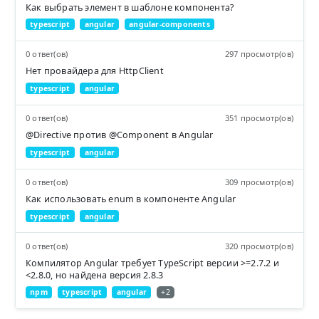
Как выбрать элемент в шаблоне компонента?
typescript
angular
angular-components
0 ответ(ов)
297 просмотр(ов)
Нет провайдера для HttpClient
typescript
angular
0 ответ(ов)
351 просмотр(ов)
@Directive против @Component в Angular
typescript
angular
0 ответ(ов)
309 просмотр(ов)
Как использовать enum в компоненте Angular
typescript
angular
0 ответ(ов)
320 просмотр(ов)
Компилятор Angular требует TypeScript версии >=2.7.2 и
<2.8.0, но найдена версия 2.8.3
npm
typescript
angular
+2