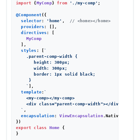
import
 {
MyComp
} 
from
'./my-comp'
;

@Component
({

selector
: 
'home'
,  
// <home></home>
providers
: [],

directives
: [

MyComp
  ],

styles
: [
`

    .parent-comp-width {

       height: 300px;

       width: 300px;

       border: 1px solid black;

     }

    `
],

template
:
`

    <my-comp></my-comp>

    <div class="parent-comp-width"></div>

  `
,

encapsulation
: 
ViewEncapsulation
.
Native
export
class
Home
 {
