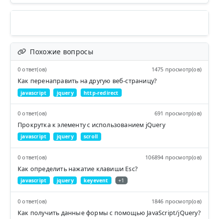
Похожие вопросы
0 ответ(ов)
1475 просмотр(ов)
Как перенаправить на другую веб-страницу?
javascript
jquery
http-redirect
0 ответ(ов)
691 просмотр(ов)
Прокрутка к элементу с использованием jQuery
javascript
jquery
scroll
0 ответ(ов)
106894 просмотр(ов)
Как определить нажатие клавиши Esc?
javascript
jquery
keyevent
+1
0 ответ(ов)
1846 просмотр(ов)
Как получить данные формы с помощью JavaScript/jQuery?