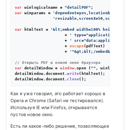
var
 winlogicalname = 
"detailPDF"
var
 winparams = 
'dependent=yes,locationbar=no,sc
'resizable,screenX=50,screenY=50
var
 htmlText = 
'&lt;embed width=100% height=100%
                     + 
' type="application/pdf"'
                     + 
' src="data:application/p
                     + 
escape
(pdfText)

                     + 
'"&gt;&lt;/embed&gt;'
; 

// Открыть PDF в новом окне браузера
var
 detailWindow = 
window
.
open
 (
""
, winlogicalna
detailWindow.
document
.
write
(htmlText);

detailWindow.
document
.
close
Как я уже говорил, это работает хорошо в
Opera и Chrome (Safari не тестировался).
Используя IE или Firefox, открывается
пустое новое окно.
Есть ли какое-либо решение, позволяющее