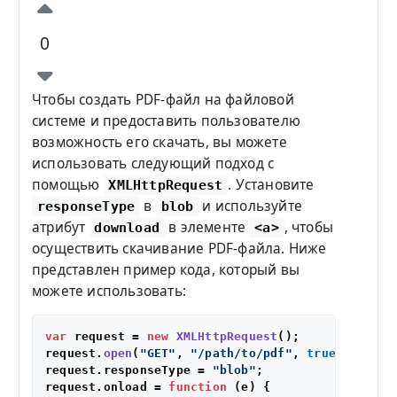
0
Чтобы создать PDF-файл на файловой
системе и предоставить пользователю
возможность его скачать, вы можете
использовать следующий подход с
помощью
. Установите
XMLHttpRequest
в
и используйте
responseType
blob
атрибут
в элементе
, чтобы
download
<a>
осуществить скачивание PDF-файла. Ниже
представлен пример кода, который вы
можете использовать:
var
 request = 
new
XMLHttpRequest
();

request.
open
(
"GET"
, 
"/path/to/pdf"
, 
true
); 

request.
responseType
 = 
"blob"
;

request.
onload
 = 
function
 (
e
) {
