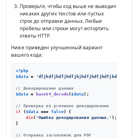
Проверьте, чтобы код выше не выводил
никаких других текстов или пустых
строк до отправки данных. Любые
пробелы или строки могут испортить
ответы HTTP.
Ниже приведен улучшенный вариант
вашего кода:
<?php
$data
 = 
'dfjhdfjhdfjhdfjhjhdfjhdfjhdfjhdfdfjhdf=
// Декодирование данных
$data
 = 
base64_decode
(
$data
);

// Проверка на успешное декодирование
if
 (
$data
 === 
false
) {

die
(
'Ошибка декодирования данных.'
);

}

// Отправка заголовков для PDF