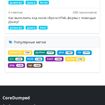
javascript
jquery
forms
0 ответ(ов)
3383 просмотр(ов)
Как выполнить код после сброса HTML-формы с помощью
jQuery?
javascript
jquery
html
Популярные метки
javascript
python
java
css
×724
×717
×462
×211
c++
html
bash
string
×205
×186
×164
×154
php
sql
×150
×148
CoreDumped