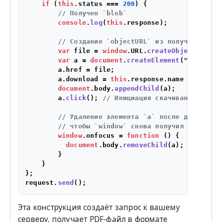
if
 (
this
.
status
 === 
200
) {

// Получен `blob`
console
.
log
(
this
.
response
);

// Создание `objectURL` из полученного `
var
 file = 
window
.
URL
.
createObjectURL
(
th
var
 a = 
document
.
createElement
(
"a"
);

        a.
href
 = file;

        a.
download
 = 
this
.
response
.
name
 || 
"deta
document
.
body
.
appendChild
(a);

        a.
click
(); 
// Инициация скачивания
// Удаление элемента `a` после диалога с
// чтобы `window` снова получил фокус
window
.
onfocus
 = 
function
 (
) {          
document
.
body
.
removeChild
(a);

        }

    }

};

request.
send
Эта конструкция создаёт запрос к вашему
серверу, получает PDF-файл в формате