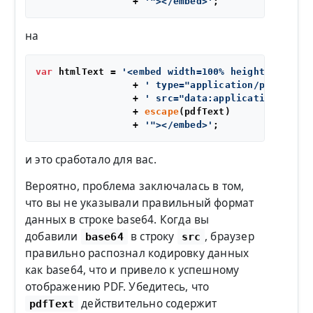
                 + 
'"></embed>'
на
var
 htmlText = 
'<embed width=100% height=100%'
                 + 
' type="application/pdf"'
                 + 
' src="data:application/pdf;b
                 + 
escape
(pdfText)

                 + 
'"></embed>'
и это сработало для вас.
Вероятно, проблема заключалась в том,
что вы не указывали правильный формат
данных в строке base64. Когда вы
добавили
в строку
, браузер
base64
src
правильно распознал кодировку данных
как base64, что и привело к успешному
отображению PDF. Убедитесь, что
действительно содержит
pdfText