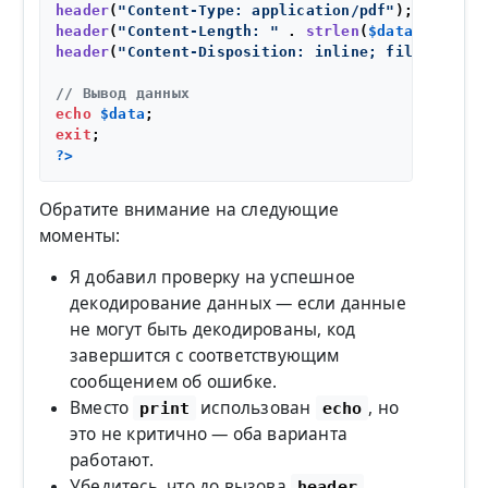
header
(
"Content-Type: application/pdf"
header
(
"Content-Length: "
 . 
strlen
(
$data
header
(
"Content-Disposition: inline; filename=la
// Вывод данных
echo
$data
exit
?>
Обратите внимание на следующие
моменты:
Я добавил проверку на успешное
декодирование данных — если данные
не могут быть декодированы, код
завершится с соответствующим
сообщением об ошибке.
Вместо
использован
, но
print
echo
это не критично — оба варианта
работают.
Убедитесь, что до вызова
header