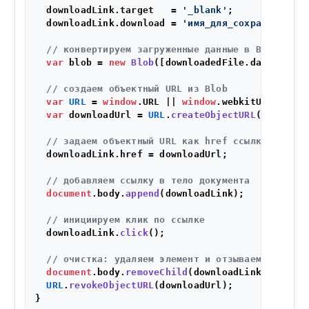
  downloadLink.
target
   = 
'_blank'
;

  downloadLink.
download
 = 
'имя_для_сохраненного_
// конвертируем загруженные данные в Blob
var
 blob = 
new
Blob
([downloadedFile.
data
], { 
t
// создаем объектный URL из Blob
var
URL
 = 
window
.
URL
 || 
window
.
webkitURL
;

var
 downloadUrl = 
URL
.
createObjectURL
(blob);

// задаем объектный URL как href ссылки
  downloadLink.
href
 = downloadUrl;

// добавляем ссылку в тело документа
document
.
body
.
append
(downloadLink);

// инициируем клик по ссылке
  downloadLink.
click
();

// очистка: удаляем элемент и отзываем объектн
document
.
body
.
removeChild
(downloadLink);

URL
.
revokeObjectURL
(downloadUrl);
