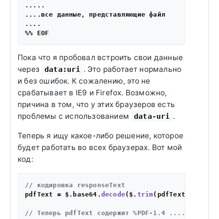
.....

....все данные, представляющие файл

....

Пока что я пробовал встроить свои данные
через
. Это работает нормально
data:uri
и без ошибок. К сожалению, это не
срабатывает в IE9 и Firefox. Возможно,
причина в том, что у этих браузеров есть
проблемы с использованием
.
data-uri
Теперь я ищу какое-либо решение, которое
будет работать во всех браузерах. Вот мой
код:
// кодировка responseText 
pdfText = $.base64.
decode
($.
trim
(pdfText));

// Теперь pdfText содержит %PDF-1.4 ...... данны