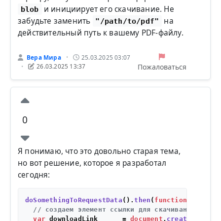
и инициирует его скачивание. Не
blob
забудьте заменить
на
"/path/to/pdf"
действительный путь к вашему PDF-файлу.
Вера Мира
25.03.2025 03:07
•
Пожаловаться
26.03.2025 13:37
•
0
Я понимаю, что это довольно старая тема,
но вот решение, которое я разработал
сегодня:
doSomethingToRequestData
().
then
(
function
(
downloa
// создаем элемент ссылки для скачивания
var
 downloadLink      = 
document
.
createElement