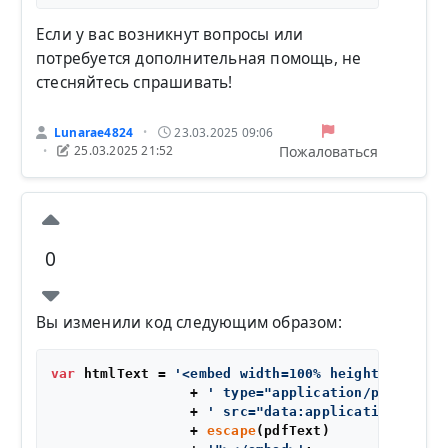
Если у вас возникнут вопросы или
потребуется дополнительная помощь, не
стесняйтесь спрашивать!
Lunarae4824
23.03.2025 09:06
•
Пожаловаться
25.03.2025 21:52
•
0
Вы изменили код следующим образом:
var
 htmlText = 
'<embed width=100% height=100%'
                 + 
' type="application/pdf"'
                 + 
' src="data:application/pdf,'
                 + 
escape
(pdfText)
