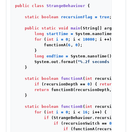
public
class
StrangeBehaviour
 {

static
boolean
recursionFlag
=
true
;

public
static
void
main
(String[] args)
 {

long
startTime
=
 System.nanoTime();

for
 (
int
i
=
0
; i < 
10000
; i ++) {

            functionA(
6
, 
0
);

        }

long
endTime
=
 System.nanoTime();

        System.out.format(
"%.2f seconds elapsed.
    }

static
boolean
functionA
(
int
 recursionDepth,
if
 (recursionDepth == 
0
) { 
return
true
; }
return
 functionB(recursionDepth, recursio
    }

static
boolean
functionB
(
int
 recursionDepth,
for
 (
int
i
=
0
; i < 
16
; i++) {

if
 (StrangeBehaviour.recursionFlag) {
if
 (recursionSwitch == 
0
) {

if
 (functionA(recursionDepth