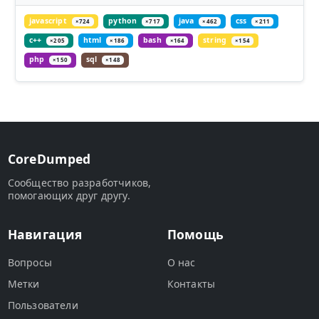
javascript
python
java
css
×724
×717
×462
×211
c++
html
bash
string
×205
×186
×164
×154
php
sql
×150
×148
CoreDumped
Сообщество разработчиков,
помогающих друг другу.
Навигация
Помощь
Вопросы
О нас
Метки
Контакты
Пользователи