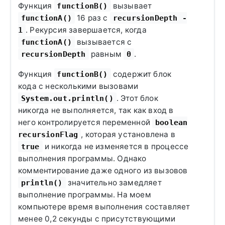
Функция
вызывает
functionB()
16 раз с
functionA()
recursionDepth -
. Рекурсия завершается, когда
1
вызывается с
functionA()
равным
.
recursionDepth
0
Функция
содержит блок
functionB()
кода с несколькими вызовами
. Этот блок
System.out.println()
никогда не выполняется, так как вход в
него контролируется переменной
boolean
, которая установлена в
recursionFlag
и никогда не изменяется в процессе
true
выполнения программы. Однако
комментирование даже одного из вызовов
значительно замедляет
println()
выполнение программы. На моем
компьютере время выполнения составляет
менее 0,2 секунды с присутствующими