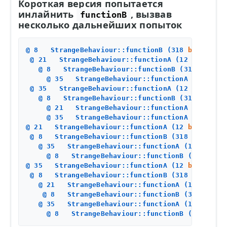
Короткая версия попытается
инлайнить
, вызвав
functionB
несколько дальнейших попыток
@ 
8
   StrangeBehaviour::functionB (
318
bytes
)   
 @ 
21
   StrangeBehaviour::functionA (
12
bytes
)  
   @ 
8
   StrangeBehaviour::functionB (
318
bytes
)
     @ 
35
   StrangeBehaviour::functionA (
12
byte
 @ 
35
   StrangeBehaviour::functionA (
12
bytes
)  
   @ 
8
   StrangeBehaviour::functionB (
318
bytes
)
     @ 
21
   StrangeBehaviour::functionA (
12
byte
     @ 
35
   StrangeBehaviour::functionA (
12
byte
@ 
21
   StrangeBehaviour::functionA (
12
bytes
)   
 @ 
8
   StrangeBehaviour::functionB (
318
bytes
)  
   @ 
35
   StrangeBehaviour::functionA (
12
bytes
)
     @ 
8
   StrangeBehaviour::functionB (
318
byte
@ 
35
   StrangeBehaviour::functionA (
12
bytes
)   
 @ 
8
   StrangeBehaviour::functionB (
318
bytes
)  
   @ 
21
   StrangeBehaviour::functionA (
12
bytes
)
    @ 
8
   StrangeBehaviour::functionB (
318
bytes
   @ 
35
   StrangeBehaviour::functionA (
12
bytes
)
     @ 
8
   StrangeBehaviour::functionB (
318
byte