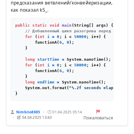
предсказания ветвлений/конвейеризации,
как показал k5_.
public
static
void
main
(String[] args)
 {

// Добавленный цикл разогрева перед циклом з
for
 (
int
i
=
0
; i < 
50000
; i++) {

        functionA(
6
, 
0
);

    }

long
startTime
=
 System.nanoTime();

for
 (
int
i
=
0
; i < 
50000
; i++) {

        functionA(
6
, 
0
);

    }

long
endTime
=
 System.nanoTime();

    System.out.format(
"%.2f seconds elapsed.\n"
,
Nimbrio8885
01.04.2025 05:14
•
Пожаловаться
04.04.2025 13:43
•