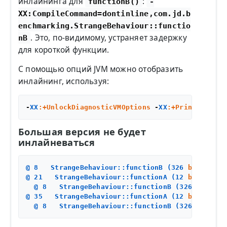
инлайнинга для
:
functionB()
-
XX:CompileCommand=dontinline,com.jd.b
enchmarking.StrangeBehaviour::functio
. Это, по-видимому, устраняет задержку
nB
для короткой функции.
С помощью опций JVM можно отобразить
инлайнинг, используя:
-
XX
:+UnlockDiagnosticVMOptions
 -
XX
:+PrintInlinin
Большая версия не будет
инлайневаться
@ 
8
   StrangeBehaviour::functionB (
326
bytes
)   
@ 
21
   StrangeBehaviour::functionA (
12
bytes
)
  @ 
8
   StrangeBehaviour::functionB (
326
bytes
) 
@ 
35
   StrangeBehaviour::functionA (
12
bytes
)
  @ 
8
   StrangeBehaviour::functionB (
326
bytes
) 