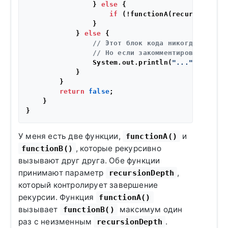
                } 
else
 {

if
 (!functionA(recursionDept
                }

            } 
else
 {

// Этот блок кода никогда не вып
// Но если закомментировать хотя
                System.out.println(
"..."
);

            }

        }

return
false
;

    }

У меня есть две функции,
и
functionA()
, которые рекурсивно
functionB()
вызывают друг друга. Обе функции
принимают параметр
,
recursionDepth
который контролирует завершение
рекурсии. Функция
functionA()
вызывает
максимум один
functionB()
раз с неизменным
.
recursionDepth