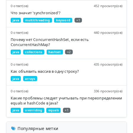
0 ответ(ов)
452 просмотр(ов)
Что значит 'synchronized'?
java
multithreading
keyword
+1
0 ответ(ов)
440 просмотр(ов)
Почему нет ConcurrentHashSet, если есть
ConcurrentHashMap?
java
collections
hashset
+2
0 ответ(ов)
435 просмотр(ов)
Как объявить массив в одну строку?
java
arrays
0 ответ(ов)
336 просмотр(ов)
Какие проблемы следует учитывать при переопределении
equals и hashCode в Java?
java
overriding
equals
+1
Популярные метки