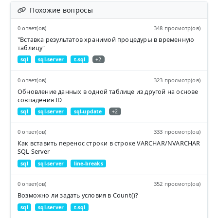
Похожие вопросы
0 ответ(ов)
348 просмотр(ов)
"Вставка результатов хранимой процедуры в временную
таблицу"
sql
sql-server
t-sql
+2
0 ответ(ов)
323 просмотр(ов)
Обновление данных в одной таблице из другой на основе
совпадения ID
sql
sql-server
sql-update
+2
0 ответ(ов)
333 просмотр(ов)
Как вставить перенос строки в строке VARCHAR/NVARCHAR
SQL Server
sql
sql-server
line-breaks
0 ответ(ов)
352 просмотр(ов)
Возможно ли задать условия в Count()?
sql
sql-server
t-sql