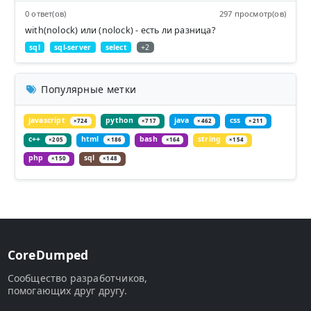
0 ответ(ов)
297 просмотр(ов)
with(nolock) или (nolock) - есть ли разница?
sql
sql-server
select
+2
Популярные метки
javascript
python
java
css
×724
×717
×462
×211
c++
html
bash
string
×205
×186
×164
×154
php
sql
×150
×148
CoreDumped
Сообщество разработчиков,
помогающих друг другу.