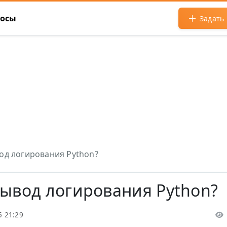
росы
Задать
од логирования Python?
вывод логирования Python?
5 21:29