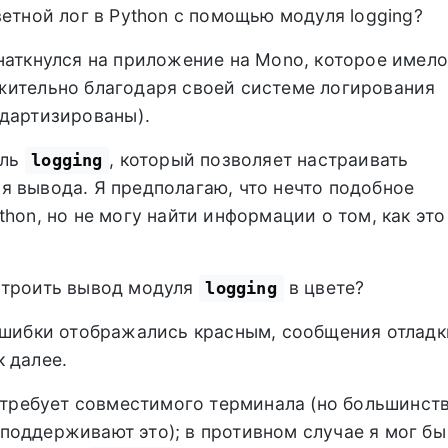
ветной лог в Python с помощью модуля logging?
наткнулся на приложение на Mono, которое имело
жительно благодаря своей системе логирования
ндартизированы).
уль
, который позволяет настраивать
logging
 вывода. Я предполагаю, что нечто подобное
hon, но не могу найти информации о том, как это
строить вывод модуля
в цвете?
logging
 ошибки отображались красным, сообщения отладк
 далее.
потребует совместимого терминала (но большинст
оддерживают это); в противном случае я мог бы