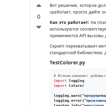
Вот решение, которое дол
сработает, просто дайте з
0
Как это работает:
На пла
используются соответству
применяются API вызовы 
Скрипт перехватывает ме
стандартной библиотеки, 
TestColorer.py
# Использование: добавьт
import
import
 Colorer

logging.warn(
"предупрежд
logging.error(
"произошла
logging.info(
"некоторая 