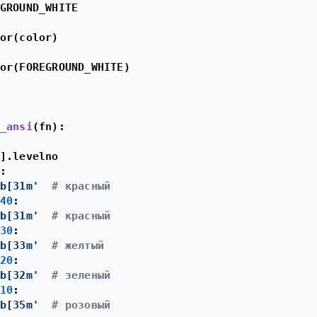
GROUND_WHITE

or(color)

or(FOREGROUND_WHITE)

_ansi
(
fn
):

].levelno

:

b[31m'
# красный
40
:

b[31m'
# красный
30
:

b[33m'
# желтый
20
:

b[32m'
# зеленый
10
:

b[35m'
# розовый