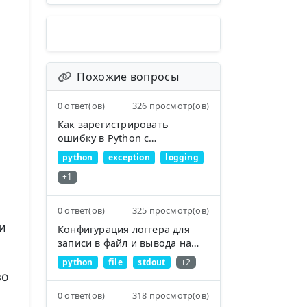
Похожие вопросы
0 ответ(ов)
326 просмотр(ов)
Как зарегистрировать
ошибку в Python с
отладочной информацией?
python
exception
logging
+1
0 ответ(ов)
325 просмотр(ов)
и
Конфигурация логгера для
записи в файл и вывода на
stdout
python
file
stdout
+2
во
0 ответ(ов)
318 просмотр(ов)