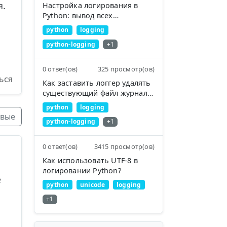
Настройка логирования в
я.
Python: вывод всех
сообщений в stdout и файл
python
logging
журнала
python-logging
+1
0 ответ(ов)
325 просмотр(ов)
ься
Как заставить логгер удалять
существующий файл журнала
перед записью в него?
python
logging
вые
python-logging
+1
0 ответ(ов)
3415 просмотр(ов)
Как использовать UTF-8 в
ю
логировании Python?
е
python
unicode
logging
+1