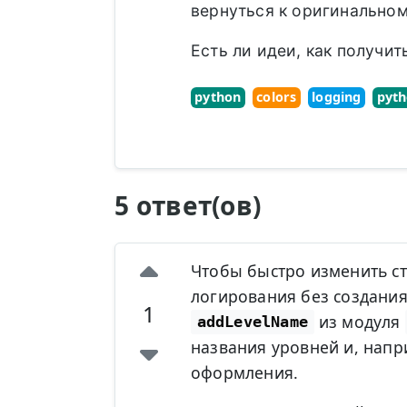
вернуться к оригинально
Есть ли идеи, как получи
python
colors
logging
pyth
5 ответ(ов)
Чтобы быстро изменить с
логирования без создания
1
из модуля
addLevelName
названия уровней и, напр
оформления.