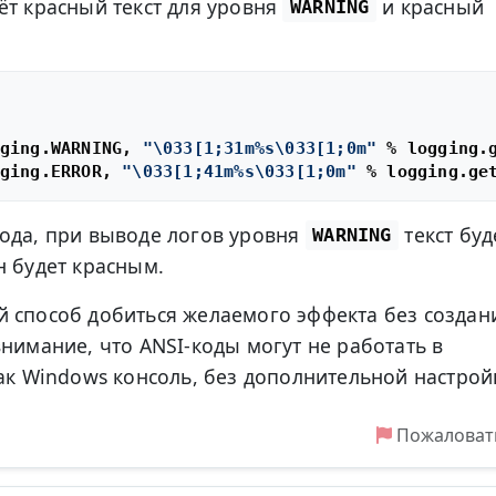
ёт красный текст для уровня
и красный
WARNING
ging.WARNING, 
"\033[1;31m%s\033[1;0m"
 % logging.g
ging.ERROR, 
"\033[1;41m%s\033[1;0m"
ода, при выводе логов уровня
текст буд
WARNING
 будет красным.
 способ добиться желаемого эффекта без создан
внимание, что ANSI-коды могут не работать в
как Windows консоль, без дополнительной настрой
Пожаловат