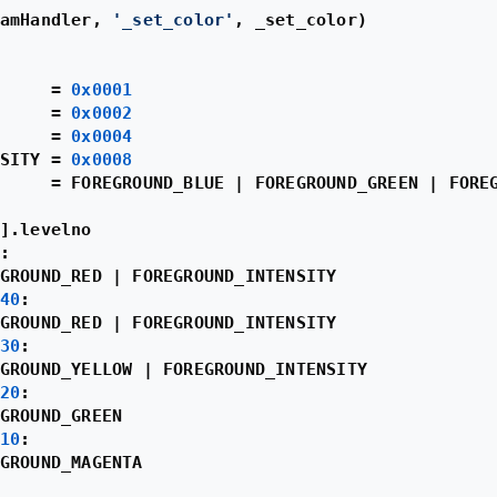
amHandler, 
'_set_color'
, _set_color)

     = 
0x0001
     = 
0x0002
     = 
0x0004
SITY = 
0x0008
     = FOREGROUND_BLUE | FOREGROUND_GREEN | FOREG
].levelno

:

GROUND_RED | FOREGROUND_INTENSITY

40
:

GROUND_RED | FOREGROUND_INTENSITY

30
:

GROUND_YELLOW | FOREGROUND_INTENSITY

20
:

GROUND_GREEN

10
:

GROUND_MAGENTA
