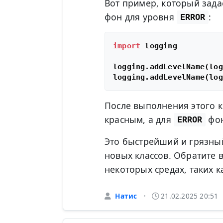
Вот пример, который зада
фон для уровня
:
ERROR
import
 logging

logging.addLevelName(log
logging.addLevelName(log
После выполнения этого к
красным, а для
фон
ERROR
Это быстрейший и грязный
новых классов. Обратите 
некоторых средах, таких 
Натис
21.02.2025 20:51
•