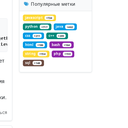
Популярные метки
javascript
×724
python
java
×717
×462
css
c++
×211
×205
etLevelName(logging.WARNING))

html
bash
×186
×164
string
php
×154
×150
ет
sql
×148
ия
ки.
ься