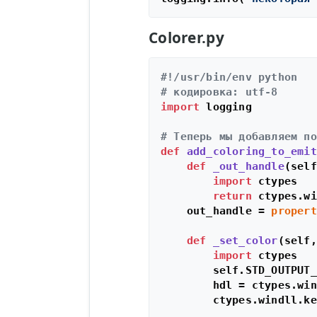
Colorer.py
#!/usr/bin/env python
# кодировка: utf-8
import
 logging

# Теперь мы добавляем по
def
add_coloring_to_emit
def
_out_handle
(
self
import
 ctypes

return
 ctypes.wi
    out_handle = 
propert
def
_set_color
(
self,
import
 ctypes

        self.STD_OUTPUT_
        hdl = ctypes.win
        ctypes.windll.ke