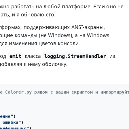
жно работать на любой платформе. Если оно не
нать, и я обновлю его.
тформах, поддерживающих ANSI-экраны,
ющие команды (не Windows), а на Windows
для изменения цветов консоли.
тод
класса
из
emit
logging.StreamHandler
добавляя к нему оболочку.
е Colorer.py рядом с вашим скриптом и импортируй
ение"
)

 ошибка"
)

информация"