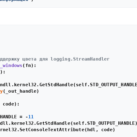
ддержку цвета для logging.StreamHandler
_windows
(
fn
):

):

ndll.kernel32.GetStdHandle(self.STD_OUTPUT_HANDLE
y
(_out_handle)

 code
):

HANDLE = -
11
dll.kernel32.GetStdHandle(self.STD_OUTPUT_HANDLE)
rnel32.SetConsoleTextAttribute(hdl, code)
