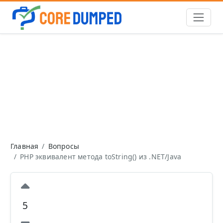
Главная
Вопросы
PHP эквивалент метода toString() из .NET/Java
5