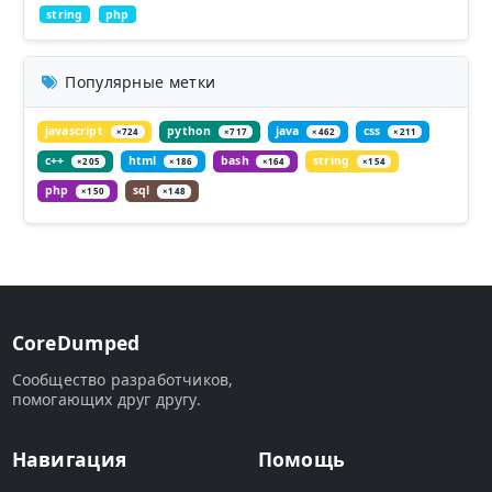
string
php
Популярные метки
javascript
python
java
css
×724
×717
×462
×211
c++
html
bash
string
×205
×186
×164
×154
php
sql
×150
×148
CoreDumped
Сообщество разработчиков,
помогающих друг другу.
Навигация
Помощь