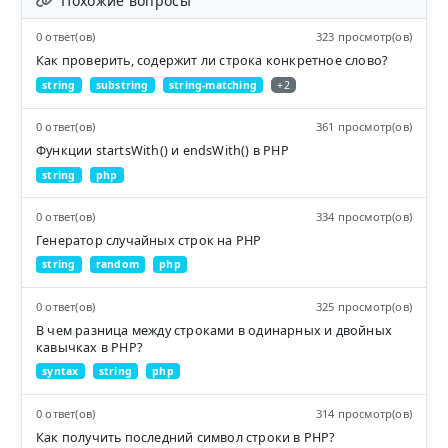
Похожие вопросы
0 ответ(ов)
323 просмотр(ов)
Как проверить, содержит ли строка конкретное слово?
string
substring
string-matching
+2
0 ответ(ов)
361 просмотр(ов)
Функции startsWith() и endsWith() в PHP
string
php
0 ответ(ов)
334 просмотр(ов)
Генератор случайных строк на PHP
string
random
php
0 ответ(ов)
325 просмотр(ов)
В чем разница между строками в одинарных и двойных
кавычках в PHP?
syntax
string
php
0 ответ(ов)
314 просмотр(ов)
Как получить последний символ строки в PHP?