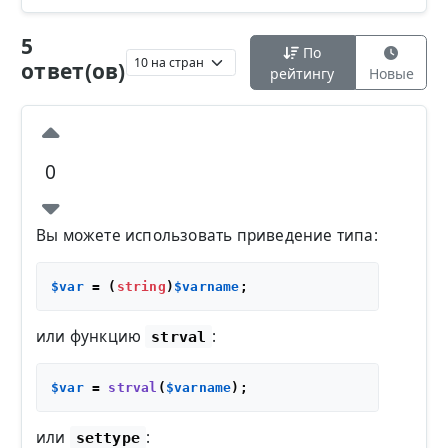
5
По
ответ(ов)
рейтингу
Новые
0
Вы можете использовать приведение типа:
$var
 = (
string
)
$varname
или функцию
:
strval
$var
 = 
strval
(
$varname
или
:
settype