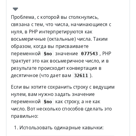
Проблема, с которой вы столкнулись,
связана с тем, что числа, начинающиеся с
нуля, в PHP интерпретируются как
восьмеричные (октальные) числа. Таким
образом, когда вы присваиваете
переменной
значение
, PHP
$no
077543
трактует это как восьмеричное число, и в
результате происходит конвертация в
десятичное (что дает вам
).
32611
Если вы хотите сохранить строку с ведущим
нулем, вам нужно задать значение
переменной
как строку, а не как
$no
число. Вот несколько способов сделать это
правильно:
Использовать одинарные кавычки: