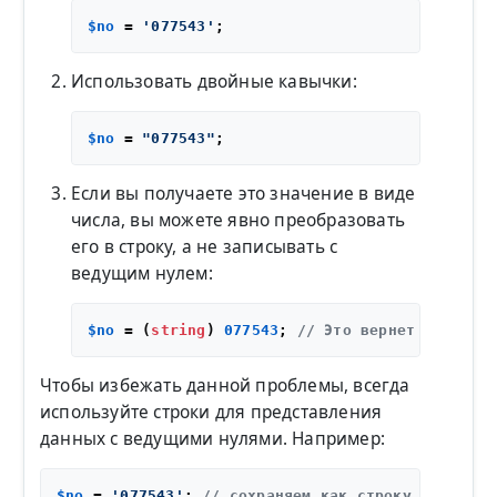
$no
 = 
'077543'
Использовать двойные кавычки:
$no
 = 
"077543"
Если вы получаете это значение в виде
числа, вы можете явно преобразовать
его в строку, а не записывать с
ведущим нулем:
$no
 = (
string
) 
077543
; 
// Это вернет '32611'
Чтобы избежать данной проблемы, всегда
используйте строки для представления
данных с ведущими нулями. Например:
$no
 = 
'077543'
; 
// сохраняем как строку