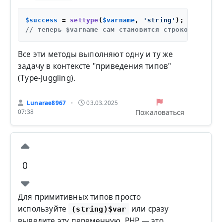
$success
 = 
settype
(
$varname
, 
'string'
// теперь $varname сам становится строкой
Все эти методы выполняют одну и ту же
задачу в контексте "приведения типов"
(Type-Juggling).
Lunarae8967
03.03.2025
•
Пожаловаться
07:38
0
Для примитивных типов просто
используйте
или сразу
(string)$var
выведите эту переменную. PHP — это