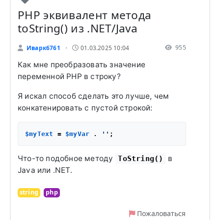
PHP эквивалент метода
toString() из .NET/Java
955
Иварк6761
01.03.2025 10:04
•
Как мне преобразовать значение
переменной PHP в строку?
Я искал способ сделать это лучше, чем
конкатенировать с пустой строкой:
$myText
 = 
$myVar
 . 
''
Что-то подобное методу
в
ToString()
Java или .NET.
string
php
Пожаловаться