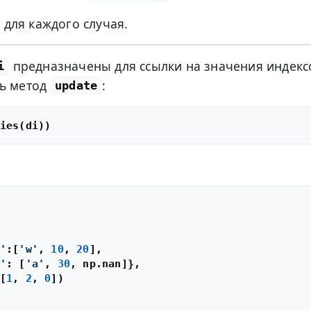
для каждого случая.
предназначены для ссылки на значения индекс
i
ть метод
:
update
'
:[
'w'
, 
10
, 
20
],

'
: [
'a'
, 
30
, np.nan]},

[
1
, 
2
, 
0