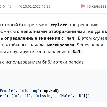
Пожаловат
25 04:46
25.02.2025 16:35
•
 который быстрее, чем
(по решению
replace
орожным
с неполными отображениями, когда в
ть определенные значения с
. В этом случа
NaN
ет, чтобы вы сначала
Series перед
маскировали
 вы аннулируете сопоставление с
.
NaN
n с использованием библиотеки pandas:
Female'
, 
'missing'
: np.NaN}

er'
: [
'm'
, 
'f'
, 
'missing'
, 
'Male'
, 
'U'