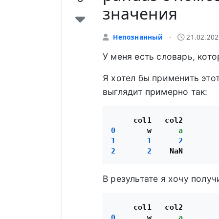
значения
Непознанный
21.02.202
•
У меня есть словарь, кот
Я хотел бы применить это
выглядит примерно так:
0
       w      
a
1
1
2
2
2
В результате я хочу полу
0
       w      
a