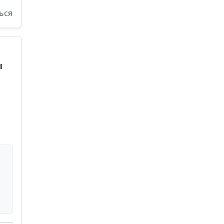
ься
ы
е