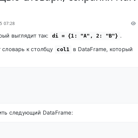
5 07:28
орый выглядит так:
.
di = {1: "A", 2: "B"}
т словарь к столбцу
в DataFrame, который
col1
чить следующий DataFrame: