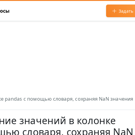
росы
Задать
е pandas с помощью словаря, сохраняя NaN значения
ие значений в колонке
щью словаря, сохраняя NaN