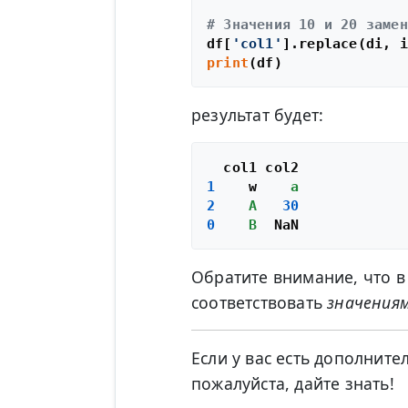
# Значения 10 и 20 замен
df[
'col1'
].replace(di, i
print
результат будет:
1
    w    
a
2
A
30
0
B
Обратите внимание, что в
соответствовать
значения
Если у вас есть дополнит
пожалуйста, дайте знать!