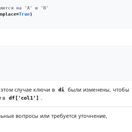
яются на 'A' и 'B'
nplace=
True
 этом случае ключи в
были изменены, чтобы
di
м
в
.
df['col1']
ельные вопросы или требуется уточнение,