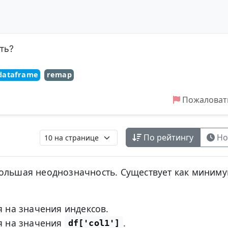
ть?
dataframe
remap
Пожаловат
По рейтингу
Но
большая неоднозначность. Существует как миним
 на значения индексов.
я на значения
.
df['col1']