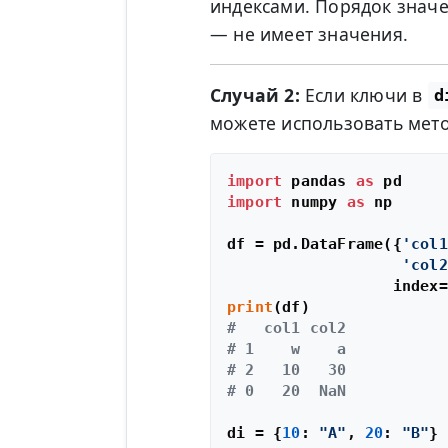
индексами. Порядок значе
— не имеет значения.
Случай 2:
Если ключи в
d
можете использовать мет
import
 pandas 
as
import
 numpy 
as
 np

df = pd.DataFrame({
'col1
'col2
                  index=
print
#   col1 col2
# 1    w    a
# 2   10   30
# 0   20  NaN
di = {
10
: 
"A"
, 
20
: 
"B"
}
