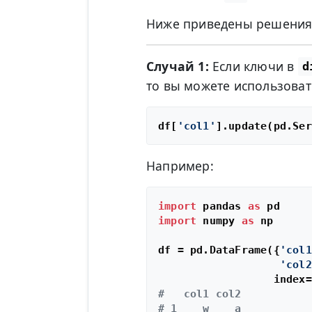
Ниже приведены решения 
Случай 1:
Если ключи в
d
то вы можете использова
df[
'col1'
Например:
import
 pandas 
as
import
 numpy 
as
 np

df = pd.DataFrame({
'col1
'col2
                  index=
#   col1 col2
# 1    w    a