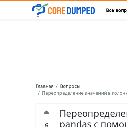
Все воп
Главная
Вопросы
Переопределение значений в колонк
Переопределен
pandas с помо
6