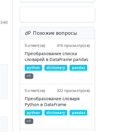
340
Похожие вопросы
0 ответ(ов)
416 просмотр(ов)
Преобразование списка
словарей в DataFrame pandas
python
dictionary
pandas
+1
0 ответ(ов)
322 просмотр(ов)
Преобразование словаря
Python в DataFrame
python
dictionary
pandas
+1