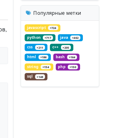
Популярные метки
javascript
ов,
×724
python
java
×717
×462
css
c++
×211
×205
html
bash
×186
×164
string
php
×154
×150
sql
×148