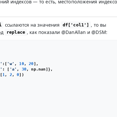
ний индексов — то есть, местоположения индекс
ссылаются на значения
, то вы
i
df['col1']
од
, как показали @DanAllan и @DSM:
replace
'
:[
'w'
, 
10
, 
20
],

'
: [
'a'
, 
30
, np.nan]},

[
1
, 
2
, 
0