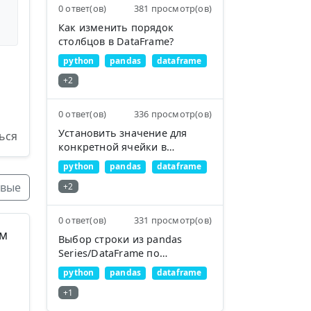
0 ответ(ов)
381 просмотр(ов)
Как изменить порядок
столбцов в DataFrame?
python
pandas
dataframe
+2
0 ответ(ов)
336 просмотр(ов)
Установить значение для
ься
конкретной ячейки в
DataFrame pandas с
python
pandas
dataframe
использованием индекса
вые
+2
0 ответ(ов)
331 просмотр(ов)
ум
Выбор строки из pandas
Series/DataFrame по
целочисленному индексу
python
pandas
dataframe
+1