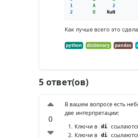
1
A
2
2
B
Как лучше всего это сдела
python
dictionary
pandas
5 ответ(ов)
В вашем вопросе есть не
две интерпретации:
0
Ключи в
ссылаются
di
Ключи в
ссылаютс
di