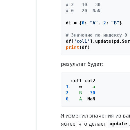
# 2   10   30
# 0   20  NaN
di = {
0
: 
"A"
, 
2
: 
"B"
}

# Значение по индексу 0 
df[
'col1'
print
результат будет:
1
    w    
a
2
B
30
0
A
Я изменил значения из в
яснее, что делает
update