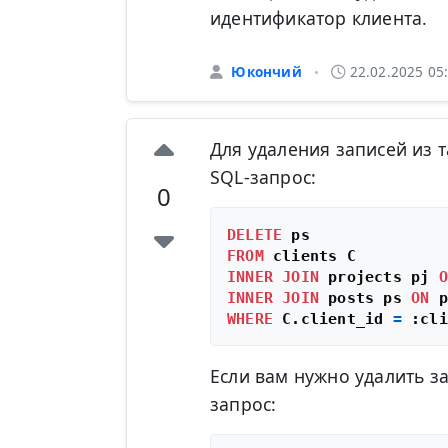
идентификатор клиента.
Юкончий
22.02.2025 05
•
Для удаления записей из
SQL-запрос:
0
DELETE
FROM
INNER
JOIN
 projects pj 
O
INNER
JOIN
 posts ps 
ON
 p
WHERE
 C.client_id 
=
Если вам нужно удалить з
запрос: