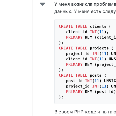
У меня возникла проблема
данных. У меня есть след
CREATE
TABLE
 clients (

   client_id 
INT
(
11
),

PRIMARY
 KEY (client_i
CREATE
TABLE
 projects (

   project_id 
INT
(
11
) UN
   client_id 
INT
(
11
) UNS
PRIMARY
 KEY (project_
CREATE
TABLE
 posts (

   post_id 
INT
(
11
) UNSIG
   project_id 
INT
(
11
) UN
PRIMARY
 KEY (post_id)

В своем PHP-коде я пытаю