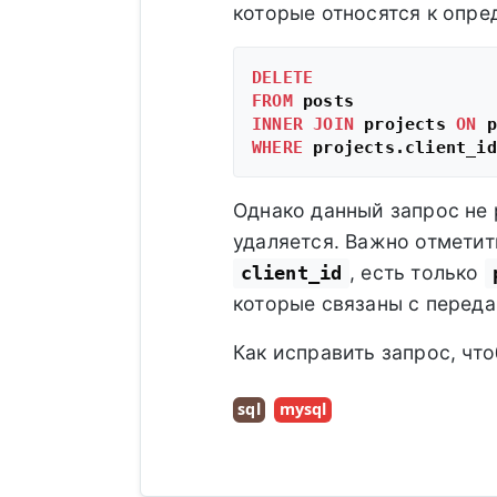
которые относятся к опре
DELETE
FROM
INNER
JOIN
 projects 
ON
 p
WHERE
 projects.client_id
Однако данный запрос не 
удаляется. Важно отметит
, есть только
client_id
которые связаны с перед
Как исправить запрос, чт
sql
mysql