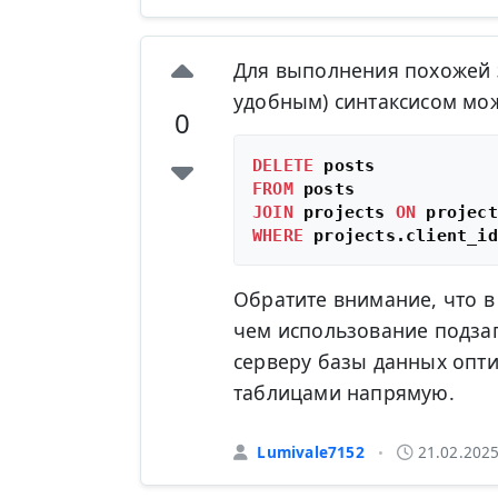
Для выполнения похожей з
удобным) синтаксисом мо
0
DELETE
FROM
JOIN
 projects 
ON
 project
WHERE
 projects.client_id
Обратите внимание, что в
чем использование подзапр
серверу базы данных опти
таблицами напрямую.
Lumivale7152
21.02.202
•