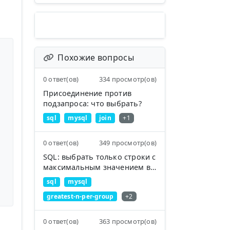
Похожие вопросы
0 ответ(ов)
334 просмотр(ов)
Присоединение против
подзапроса: что выбрать?
sql
mysql
join
+1
0 ответ(ов)
349 просмотр(ов)
SQL: выбрать только строки с
максимальным значением в
столбце
sql
mysql
greatest-n-per-group
+2
0 ответ(ов)
363 просмотр(ов)