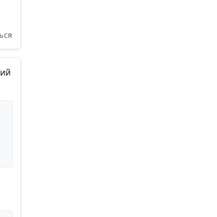
ься
щий