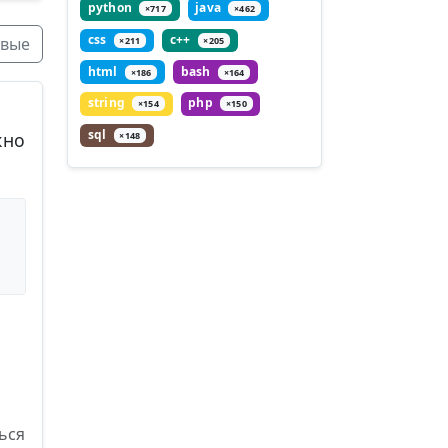
python
java
×717
×462
css
c++
вые
×211
×205
html
bash
×186
×164
string
php
×154
×150
sql
жно
×148
ься