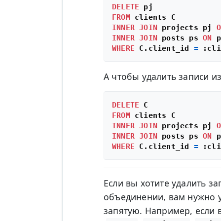
DELETE
FROM
INNER
JOIN
 projects pj 
O
INNER
JOIN
 posts ps 
ON
 p
WHERE
 C.client_id 
=
А чтобы удалить записи и
DELETE
FROM
INNER
JOIN
 projects pj 
O
INNER
JOIN
 posts ps 
ON
 p
WHERE
 C.client_id 
=
Если вы хотите удалить за
объединении, вам нужно у
запятую. Например, если в