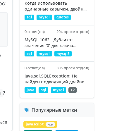
Когда использовать
ос:
одинарные кавычки, двойные
кавычки и обратные кавычки
sql
mysql
quotes
в MySQL
0 ответ(ов)
294 просмотр(ов)
MySQL 1062 - Дубликат
значения '0' для ключа
'PRIMARY'
sql
mysql
mysql5
е
0 ответ(ов)
305 просмотр(ов)
java.sql.SQLException: Не
найден подходящий драйвер
для
java
sql
mysql
+2
?
s
jdbc:mysql://localhost:3306/db
name
Популярные метки
ься
javascript
×724