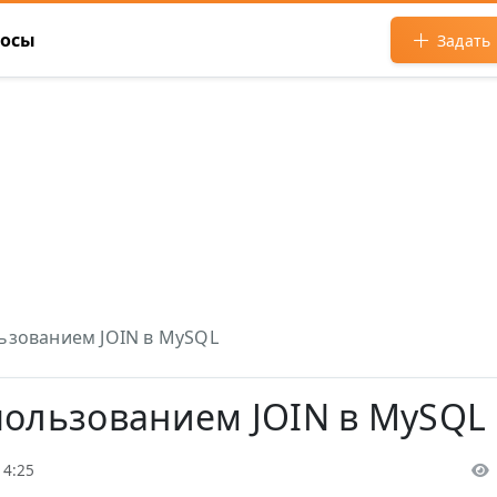
росы
Задать
льзованием JOIN в MySQL
пользованием JOIN в MySQL
14:25