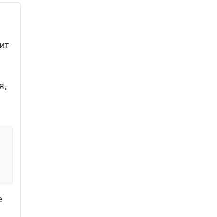
ит
я,
е