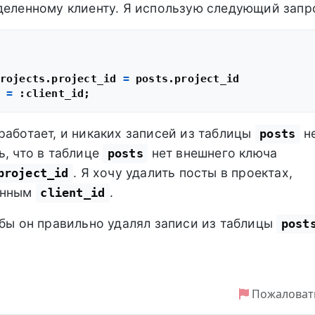
деленному клиенту. Я использую следующий запр
rojects.project_id 
=
 
=
работает, и никаких записей из таблицы
н
posts
ь, что в таблице
нет внешнего ключа
posts
. Я хочу удалить посты в проектах,
project_id
анным
.
client_id
обы он правильно удалял записи из таблицы
post
Пожаловат