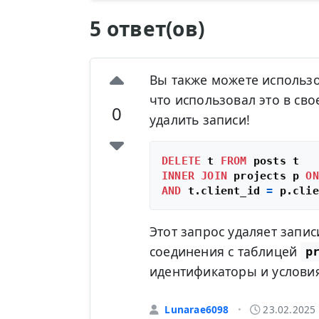
5 ответ(ов)
Вы также можете использов
что использовал это в св
0
удалить записи!
DELETE
 t 
FROM
INNER
JOIN
 projects p 
ON
AND
 t.client_id 
=
Этот запрос удаляет запи
соединения с таблицей
p
идентификаторы и условия
Lunarae6098
23.02.2025
•