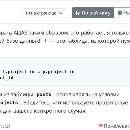
По рейтингу
Но
ать ALIAS таким образом, это работает, я только
оей базе данных!
— это таблица, из которой ну
t
 t.project_id 
=
си из таблицы
, основываясь на условии
posts
. Убедитесь, что используете правильные
rojects
 для вашего конкретного случая.
Пожаловат
 18:21