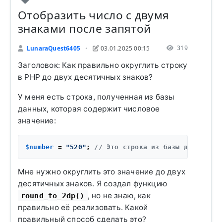
Отобразить число с двумя
знаками после запятой
319
LunaraQuest6405
03.01.2025 00:15
•
Заголовок: Как правильно округлить строку
в PHP до двух десятичных знаков?
У меня есть строка, полученная из базы
данных, которая содержит числовое
значение:
$number
 = 
"520"
; 
// Это строка из базы данных
Мне нужно округлить это значение до двух
десятичных знаков. Я создал функцию
, но не знаю, как
round_to_2dp()
правильно её реализовать. Какой
правильный способ сделать это?