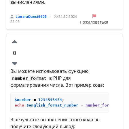
вычислениями.
LunaraQuest6405
24.12.2024
•
Пожаловаться
22:03
0
Вы можете использовать функцию
в PHP для
number_format
форматирования числа. Вот пример кода:
$number
 = 
1234545454
echo
$english_format_number
 = 
number_format
(
$num
В результате выполнения этого кода вы
получите следующий вывод: