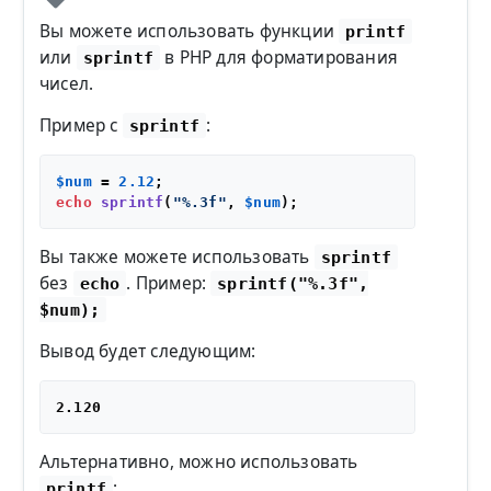
Вы можете использовать функции
printf
или
в PHP для форматирования
sprintf
чисел.
Пример с
:
sprintf
$num
 = 
2.12
echo
sprintf
(
"%.3f"
, 
$num
Вы также можете использовать
sprintf
без
. Пример:
echo
sprintf("%.3f",
$num);
Вывод будет следующим:
Альтернативно, можно использовать
:
printf