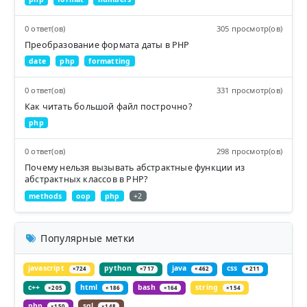
0 ответ(ов)
305 просмотр(ов)
Преобразование формата даты в PHP
date
php
formatting
0 ответ(ов)
331 просмотр(ов)
Как читать большой файл построчно?
php
0 ответ(ов)
298 просмотр(ов)
Почему нельзя вызывать абстрактные функции из
абстрактных классов в PHP?
methods
oop
php
+2
Популярные метки
javascript
python
java
css
×724
×717
×462
×211
c++
html
bash
string
×205
×186
×164
×154
php
sql
×150
×148