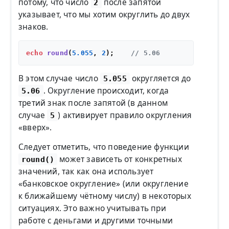
потому, что число
после запятой
2
указывает, что мы хотим округлить до двух
знаков.
echo
round
(
5.055
, 
2
);    
// 5.06
В этом случае число
округляется до
5.055
. Округление происходит, когда
5.06
третий знак после запятой (в данном
случае
) активирует правило округления
5
«вверх».
Следует отметить, что поведение функции
может зависеть от конкретных
round()
значений, так как она использует
«банковское округление» (или округление
к ближайшему чётному числу) в некоторых
ситуациях. Это важно учитывать при
работе с деньгами и другими точными