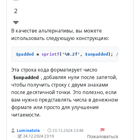
2
В качестве альтернативы, вы можете
использовать следующую конструкцию:
$padded
 = 
sprintf
(
'%0.2f'
, 
$unpadded
); 
// 520 ->
Эта строка кода форматирует число
, добавляя нули после запятой,
$unpadded
чтобы получить строку с двумя знаками
после десятичной точки. Это полезно, если
вам нужно представлять числа в денежном
формате или просто для улучшения
читаемости.
LuminaSola
23.12.2024 23:48
•
Пожаловаться
24.12.2024 23:10
•