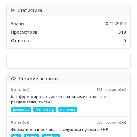
Статистика
Задан
20.12.2024
Просмотров
319
Ответов
5
Похожие вопросы
0 ответ(ов)
325 просмотр(ов)
Как форматировать число с запятыми в качестве
разделителей тысяч?
javascript
formatting
numbers
0 ответ(ов)
305 просмотр(ов)
Форматирование числа с ведущими нулями в PHP
php
format
numbers