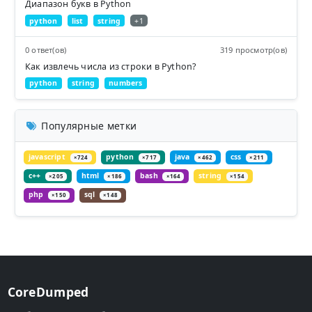
Диапазон букв в Python
python
list
string
+1
0 ответ(ов)
319 просмотр(ов)
Как извлечь числа из строки в Python?
python
string
numbers
Популярные метки
javascript
python
java
css
×724
×717
×462
×211
c++
html
bash
string
×205
×186
×164
×154
php
sql
×150
×148
CoreDumped