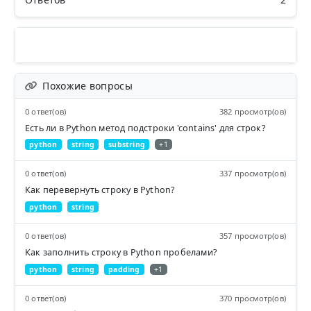
Похожие вопросы
0 ответ(ов)
382 просмотр(ов)
Есть ли в Python метод подстроки 'contains' для строк?
python
string
substring
+1
0 ответ(ов)
337 просмотр(ов)
Как перевернуть строку в Python?
python
string
0 ответ(ов)
357 просмотр(ов)
Как заполнить строку в Python пробелами?
python
string
padding
+1
0 ответ(ов)
370 просмотр(ов)