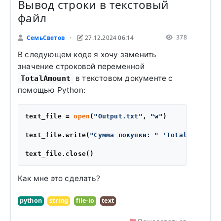
Вывод строки в текстовый
файл
378
СемьСветов
27.12.2024 06:14
•
В следующем коде я хочу заменить
значение строковой переменной
в текстовом документе с
TotalAmount
помощью Python:
text_file = 
open
(
"Output.txt"
, 
"w"
)

text_file.write(
"Сумма покупки: "
'TotalAmount'
)

Как мне это сделать?
python
string
file-io
text