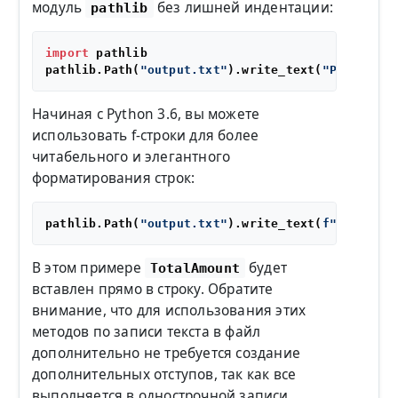
модуль
без лишней индентации:
pathlib
import
 pathlib

pathlib.Path(
"output.txt"
).write_text(
"Purchase 
Начиная с Python 3.6, вы можете
использовать f-строки для более
читабельного и элегантного
форматирования строк:
pathlib.Path(
"output.txt"
).write_text(
f"Purchase
В этом примере
будет
TotalAmount
вставлен прямо в строку. Обратите
внимание, что для использования этих
методов по записи текста в файл
дополнительно не требуется создание
дополнительных отступов, так как все
выполняется в однострочной записи.