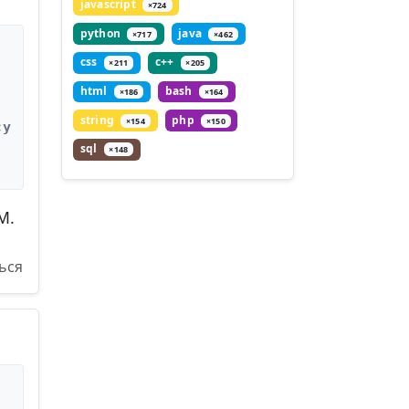
javascript
×724
python
java
×717
×462
css
c++
×211
×205
html
bash
×186
×164
string
php
×154
×150
су
sql
×148
M.
ься