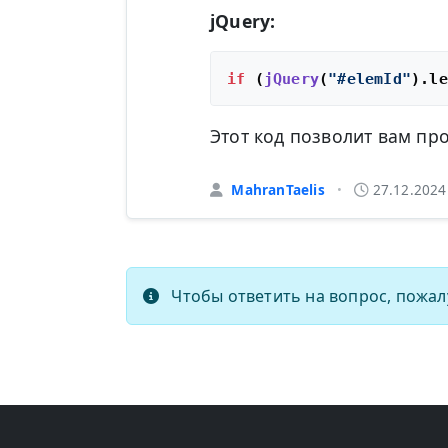
jQuery:
if
 (
jQuery
(
"#elemId"
).
le
Этот код позволит вам пр
MahranTaelis
27.12.2024
•
Чтобы ответить на вопрос, пожал