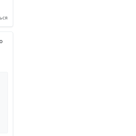
ься
то