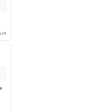
ься
е