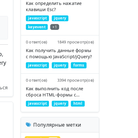
Как определить нажатие
клавиши Esc?
javascript
jquery
keyevent
+1
0 ответ(ов)
1849 просмотр(ов)
Как получить данные формы
р,
с помощью JavaScript/jQuery?
ery
javascript
jquery
forms
0 ответ(ов)
3394 просмотр(ов)
ься
Как выполнить код после
сброса HTML-формы с
помощью jQuery?
javascript
jquery
html
Популярные метки