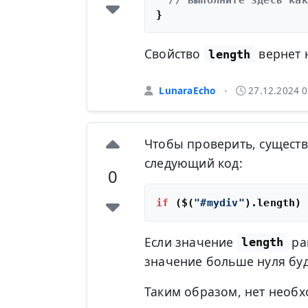
Свойство
вернет н
length
LunaraEcho
27.12.2024 0
•
Чтобы проверить, существ
следующий код:
0
if
 ($(
"#mydiv"
).
length
Если значение
ра
length
значение больше нуля буд
Таким образом, нет необ