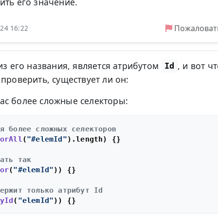
ить его значение.
Пожаловат
024 16:22
 из его названия, является атрибутом
, и вот ч
Id
проверить, существует ли он:
вас более сложные селекторы:
я более сложных селекторов
orAll
(
"#elemId"
).
length
) {}

ать так
or
(
"#elemId"
)) {}

ержит только атрибут Id
yId
(
"elemId"