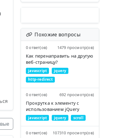
я
Похожие вопросы
0 ответ(ов)
1479 просмотр(ов)
Как перенаправить на другую
веб-страницу?
javascript
jquery
http-redirect
0 ответ(ов)
692 просмотр(ов)
ься
Прокрутка к элементу с
использованием jQuery
javascript
jquery
scroll
вые
0 ответ(ов)
107310 просмотр(ов)