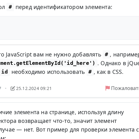
вол
перед идентификатором элемента:
#
о JavaScript вам не нужно добавлять
, наприме
#
. Однако в jQu
ument.getElementById('id_here')
необходимо использовать
, как в CSS.
id
#
Пожаловат
47
25.12.2024 09:21
•
чие элемента на странице, используя длину
ектора возвращает что-то, значит элемент
лучае — нет. Вот пример для проверки элемента с
ом: